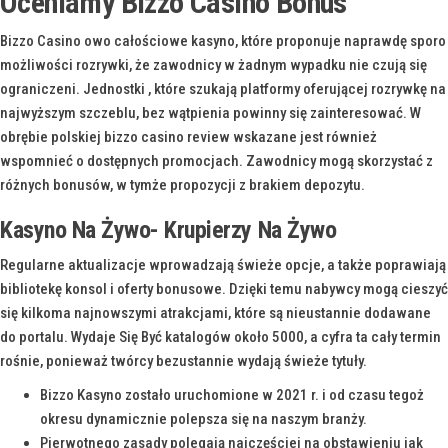
Oceniamy Bizzo Casino Bonus
Bizzo Casino owo całościowe kasyno, które proponuje naprawdę sporo
możliwości rozrywki, że zawodnicy w żadnym wypadku nie czują się
ograniczeni. Jednostki , które szukają platformy oferującej rozrywkę na
najwyższym szczeblu, bez wątpienia powinny się zainteresować. W
obrębie polskiej bizzo casino review wskazane jest również
wspomnieć o dostępnych promocjach. Zawodnicy mogą skorzystać z
różnych bonusów, w tymże propozycji z brakiem depozytu.
Kasyno Na Żywo- Krupierzy Na Żywo
Regularne aktualizacje wprowadzają świeże opcje, a także poprawiają
bibliotekę konsol i oferty bonusowe. Dzięki temu nabywcy mogą cieszyć
się kilkoma najnowszymi atrakcjami, które są nieustannie dodawane
do portalu. Wydaje Się Być katalogów około 5000, a cyfra ta cały termin
rośnie, ponieważ twórcy bezustannie wydają świeże tytuły.
Bizzo Kasyno zostało uruchomione w 2021 r. i od czasu tegoż
okresu dynamicznie polepsza się na naszym branży.
Pierwotnego zasady polegają najczęściej na obstawieniu jak