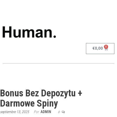
0
€
0,00
Bonus Bez Depozytu +
Darmowe Spiny
septiembre 13, 2025
Por
ADMIN
0