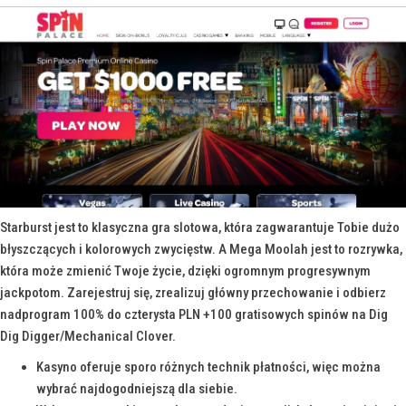
Starburst jest to klasyczna gra slotowa, która zagwarantuje Tobie dużo
błyszczących i kolorowych zwycięstw. A Mega Moolah jest to rozrywka,
która może zmienić Twoje życie, dzięki ogromnym progresywnym
jackpotom. Zarejestruj się, zrealizuj główny przechowanie i odbierz
nadprogram 100% do czterysta PLN +100 gratisowych spinów na Dig
Dig Digger/Mechanical Clover.
Kasyno oferuje sporo różnych technik płatności, więc można
wybrać najdogodniejszą dla siebie.