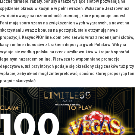
Liczne turnieje, rabaty, bonusy a także tysiące slotów pozwalają na
spędzenie okresu w kasynie w pełni wrażeń. Wskazane Jest również
zwrócić uwagę na różnorodność promocji, które proponuje podest.
Fani mają sporo szans na zwiększenie swych wygranych, a nawet na
skorzystaniu wraz z bonusu na początek, stale otrzymują nowe
propozycji. KasynoPlOnline.com owo serwis wraz z recenzjami slotów,
kasyn online i bonusów z brakiem depozytu gwoli Polaków. Witryna
wydaje się według polsku na rzecz użytkowników w krajach spośród
legalnym hazardem online. Pierwsza to wspomniane promocje
depozytowe, tuż przy których podaje się określony ciąg znaków tuż przy
wpłacie, żeby układ mógł zinterpretować, spośród której propozycji fan
pragnie skorzystać.