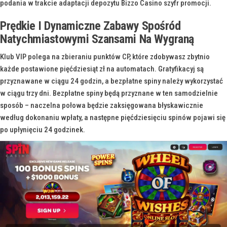
podania w trakcie adaptacji depozytu Bizzo Casino szyfr promocji.
Prędkie I Dynamiczne Zabawy Spośród
Natychmiastowymi Szansami Na Wygraną
Klub VIP polega na zbieraniu punktów CP, które zdobywasz zbytnio
każde postawione pięćdziesiąt zł na automatach. Gratyfikacyj są
przyznawane w ciągu 24 godzin, a bezpłatne spiny należy wykorzystać
w ciągu trzy dni. Bezpłatne spiny będą przyznane w ten samodzielnie
sposób – naczelna połowa będzie zaksięgowana błyskawicznie
według dokonaniu wpłaty, a następne pięćdziesięciu spinów pojawi się
po upłynięciu 24 godzinek.