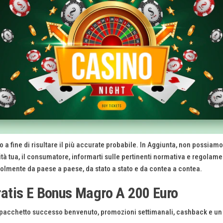
 a fine di risultare il più accurate probabile. In Aggiunta, non possiamo
ità tua, il consumatore, informarti sulle pertinenti normativa e regolame
evolmente da paese a paese, da stato a stato e da contea a contea.
ratis E Bonus Magro A 200 Euro
acchetto successo benvenuto, promozioni settimanali, cashback e un es