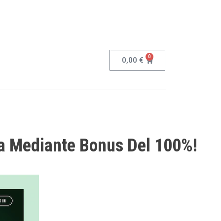
0
0,00
€
lia Mediante Bonus Del 100%!