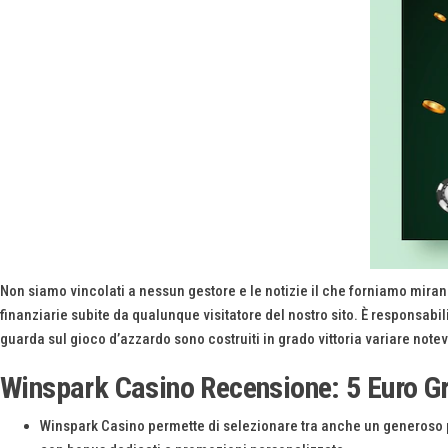
Non siamo vincolati a nessun gestore e le notizie il che forniamo mirano
finanziarie subite da qualunque visitatore del nostro sito. È responsabil
guarda sul gioco d’azzardo sono costruiti in grado vittoria variare not
Winspark Casino Recensione: 5 Euro G
Winspark Casino permette di selezionare tra anche un generoso p