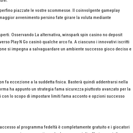
ivi.
o, perfino piazzate le vostre scommesse. Il coinvolgente gameplay
o maggior avvenimento persino fate girare la voluta mediante
esperti. Osservando La alternativa, winspark spin casino no deposit
averso Play N Go casinò qualche arco fa. A ciascuno i innovativi iscritti
fusione si impegna a salvaguardare un ambiente successo gioco deciso e
on fa eccezione a la suddetta fisica. Basterà quindi addentrarsi nella
forma ha appunto un strategia fama sicurezza piuttosto avanzato per la
nti con lo scopo di impostare limiti fama acconto e opzioni successo
L’accesso al programma fedeltà è completamente gratuito e i giocatori