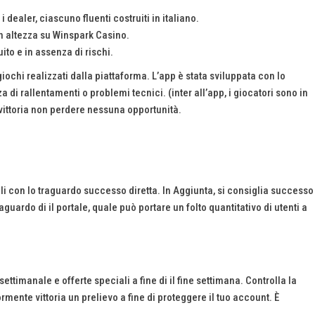
dealer, ciascuno fluenti costruiti in italiano.
n altezza su Winspark Casino.
to e in assenza di rischi.
ochi realizzati dalla piattaforma. L’app è stata sviluppata con lo
i rallentamenti o problemi tecnici. (inter all’app, i giocatori sono in
 vittoria non perdere nessuna opportunità.
oli con lo traguardo successo diretta. In Aggiunta, si consiglia successo
uardo di il portale, quale può portare un folto quantitativo di utenti a
imanale e offerte speciali a fine di il fine settimana. Controlla la
rmente vittoria un prelievo a fine di proteggere il tuo account. È