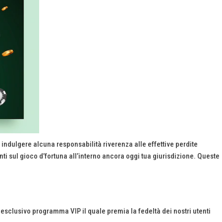
 indulgere alcuna responsabilità riverenza alle effettive perdite
nti sul gioco d’fortuna all’interno ancora oggi tua giurisdizione. Queste
clusivo programma VIP il quale premia la fedeltà dei nostri utenti