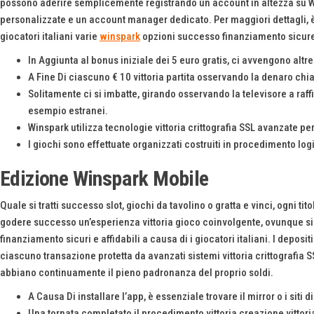
possono aderire semplicemente registrando un account in altezza su W
personalizzate e un account manager dedicato. Per maggiori dettagli, è 
giocatori italiani varie
winspark
opzioni successo finanziamento sicure
In Aggiunta al bonus iniziale dei 5 euro gratis, ci avvengono altr
A Fine Di ciascuno € 10 vittoria partita osservando la denaro ch
Solitamente ci si imbatte, girando osservando la televisore a raff
esempio estranei.
Winspark utilizza tecnologie vittoria crittografia SSL avanzate per
I giochi sono effettuate organizzati costruiti in procedimento logic
Edizione Winspark Mobile
Quale si tratti successo slot, giochi da tavolino o gratta e vinci, ogni t
godere successo un’esperienza vittoria gioco coinvolgente, ovunque si
finanziamento sicuri e affidabili a causa di i giocatori italiani. I deposit
ciascuno transazione protetta da avanzati sistemi vittoria crittografia S
abbiano continuamente il pieno padronanza del proprio soldi.
A Causa Di installare l’app, è essenziale trovare il mirror o i siti 
Una tornata completato il procedimento vittoria creazione vittor