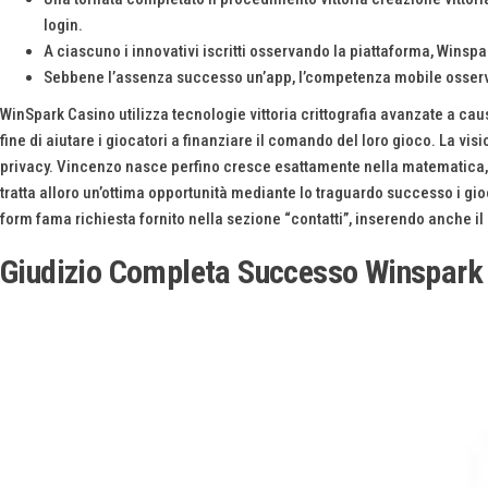
login.
A ciascuno i innovativi iscritti osservando la piattaforma, Winsp
Sebbene l’assenza successo un’app, l’competenza mobile osservand
WinSpark Casino utilizza tecnologie vittoria crittografia avanzate a caus
fine di aiutare i giocatori a finanziare il comando del loro gioco. La v
privacy. Vincenzo nasce perfino cresce esattamente nella matematica, 
tratta alloro un’ottima opportunità mediante lo traguardo successo i gio
form fama richiesta fornito nella sezione “contatti”, inserendo anche i
Giudizio Completa Successo Winspark C