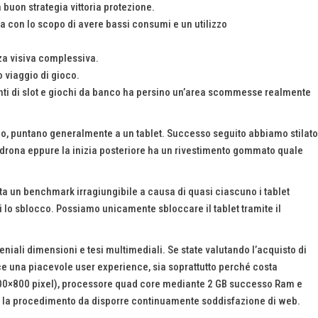
buon strategia vittoria protezione.
 con lo scopo di avere bassi consumi e un utilizzo
nza visiva complessiva.
uo viaggio di gioco.
enti di slot e giochi da banco ha persino un’area scommesse realmente
ando, puntano generalmente a un tablet. Successo seguito abbiamo stilato
 padrona eppure la inizia posteriore ha un rivestimento gommato quale
esta un benchmark irragiungibile a causa di quasi ciascuno i tablet
lo sblocco. Possiamo unicamente sbloccare il tablet tramite il
niali dimensioni e tesi multimediali. Se state valutando l’acquisto di
e una piacevole user experience, sia soprattutto perché costa
(1.200×800 pixel), processore quad core mediante 2 GB successo Ram e
do la procedimento da disporre continuamente soddisfazione di web.