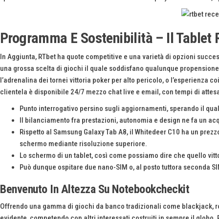
Programma E Sostenibilità – Il Tablet
In Aggiunta, RTbet ha quote competitive e una varietà di opzioni success
una grossa scelta di giochi il quale soddisfano qualunque propensione e
l’adrenalina dei tornei vittoria poker per alto pericolo, o l’esperienza
clientela è disponibile 24/7 mezzo chat live e email, con tempi di atte
Punto interrogativo persino sugli aggiornamenti, sperando il qua
Il bilanciamento fra prestazioni, autonomia e design ne fa un ac
Rispetto al Samsung Galaxy Tab A8, il Whitedeer C10 ha un prezzo
schermo mediante risoluzione superiore.
Lo schermo di un tablet, così come possiamo dire che quello vittor
Può dunque ospitare due nano-SIM o, al posto tuttora seconda S
Benvenuto In Altezza Su Notebookcheckit
Offrendo una gamma di giochi da banco tradizionali come blackjack, roul
evidente, competendo con altri interessati costruiti in sempre il glob