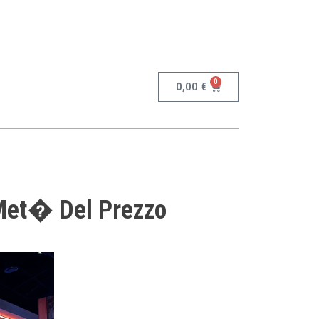
0
0,00
€
 Met� Del Prezzo