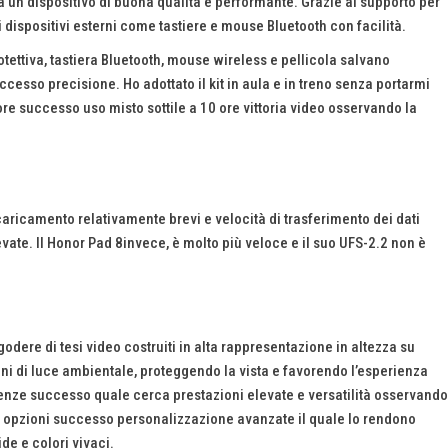
a un dispositivo di buona qualita e performante. Grazie al supporto per
i dispositivi esterni come tastiere e mouse Bluetooth con facilità.
ettiva, tastiera Bluetooth, mouse wireless e pellicola salvano
uccesso precisione. Ho adottato il kit in aula e in treno senza portarmi
re successo uso misto sottile a 10 ore vittoria video osservando la
caricamento relativamente brevi e velocità di trasferimento dei dati
ate. Il Honor Pad 8invece, è molto più veloce e il suo UFS-2.2 non è
godere di tesi video costruiti in alta rappresentazione in altezza su
oni di luce ambientale, proteggendo la vista e favorendo l’esperienza
genze successo quale cerca prestazioni elevate e versatilità osservando
 e opzioni successo personalizzazione avanzate il quale lo rendono
de e colori vivaci.