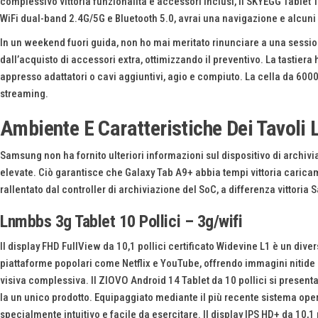
complessivo vittoria funzionalità e accessori inclusi, il SKYEGG Tablet 
WiFi dual-band 2.4G/5G e Bluetooth 5.0, avrai una navigazione e alcuni st
In un weekend fuori guida, non ho mai meritato rinunciare a una sessio
dall’acquisto di accessori extra, ottimizzando il preventivo. La tastiera 
appresso adattatori o cavi aggiuntivi, agio e compiuto. La cella da 600
streaming.
Ambiente E Caratteristiche Dei Tavoli 
Samsung non ha fornito ulteriori informazioni sul dispositivo di archivi
elevate. Ciò garantisce che Galaxy Tab A9+ abbia tempi vittoria caricam
rallentato dal controller di archiviazione del SoC, a differenza vittoria
Lnmbbs 3g Tablet 10 Pollici – 3g/wifi
Il display FHD FullView da 10,1 pollici certificato Widevine L1 è un diver
piattaforme popolari come Netflix e YouTube, offrendo immagini nitide e 
visiva complessiva. Il ZIOVO Android 14 Tablet da 10 pollici si present
la un unico prodotto. Equipaggiato mediante il più recente sistema oper
specialmente intuitivo e facile da esercitare. Il display IPS HD+ da 10,1