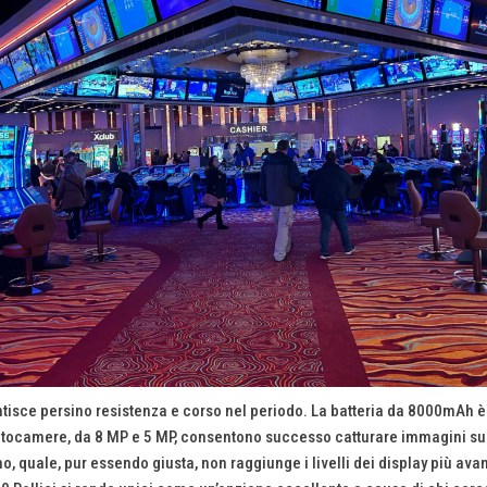
antisce persino resistenza e corso nel periodo. La batteria da 8000mAh 
ie fotocamere, da 8 MP e 5 MP, consentono successo catturare immagini s
mo, quale, pur essendo giusta, non raggiunge i livelli dei display più a