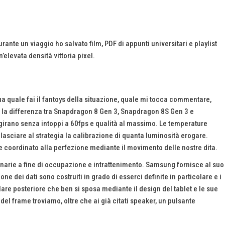
urante un viaggio ho salvato film, PDF di appunti universitari e playlist
’elevata densità vittoria pixel.
tua quale fai il fantoys della situazione, quale mi tocca commentare,
te la differenza tra Snapdragon 8 Gen 3, Snapdragon 8S Gen 3 e
 girano senza intoppi a 60fps e qualità al massimo. Le temperature
asciare al strategia la calibrazione di quanta luminosità erogare.
e coordinato alla perfezione mediante il movimento delle nostre dita.
inarie a fine di occupazione e intrattenimento. Samsung fornisce al suo
e dei dati sono costruiti in grado di esserci definite in particolare e i
lare posteriore che ben si sposa mediante il design del tablet e le sue
del frame troviamo, oltre che ai già citati speaker, un pulsante