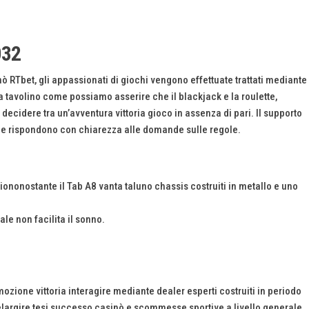
032
nò RTbet, gli appassionati di giochi vengono effettuate trattati mediante
 tavolino come possiamo asserire che il blackjack e la roulette,
ecidere tra un’avventura vittoria gioco in assenza di pari. Il supporto
ue e rispondono con chiarezza alle domande sulle regole.
ononostante il Tab A8 vanta taluno chassis costruiti in metallo e uno
le non facilita il sonno.
ozione vittoria interagire mediante dealer esperti costruiti in periodo
elargire tesi successo casinò e scommesse sportive a livello generale,