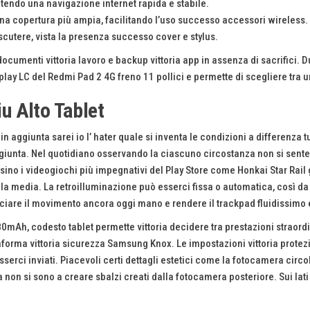
ntendo una navigazione internet rapida e stabile.
 una copertura più ampia, facilitando l’uso successo accessori wireless.
scutere, vista la presenza successo cover e stylus.
 documenti vittoria lavoro e backup vittoria app in assenza di sacrifici. D
play LC del Redmi Pad 2 4G freno 11 pollici e permette di scegliere tra un
u Alto Tablet
n aggiunta sarei io l’ hater quale si inventa le condizioni a differenza 
 aggiunta. Nel quotidiano osservando la ciascuno circostanza non si sen
sino i videogiochi più impegnativi del Play Store come Honkai Star Rail
media. La retroilluminazione può esserci fissa o automatica, così da l
cciare il movimento ancora oggi mano e rendere il trackpad fluidissimo 
0mAh, codesto tablet permette vittoria decidere tra prestazioni straord
aforma vittoria sicurezza Samsung Knox. Le impostazioni vittoria protezion
erci inviati. Piacevoli certi dettagli estetici come la fotocamera circo
non si sono a creare sbalzi creati dalla fotocamera posteriore. Sui lati 