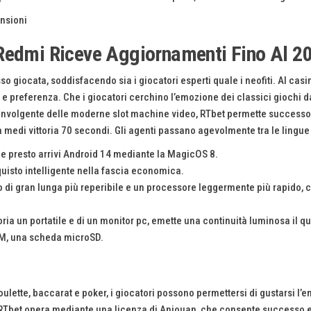
 Redmi Riceve Aggiornamenti Fino Al 2
o giocata, soddisfacendo sia i giocatori esperti quale i neofiti. Al casi
 preferenza. Che i giocatori cerchino l’emozione dei classici giochi da
 coinvolgente delle moderne slot machine video, RTbet permette successo d
sa medi vittoria 70 secondi. Gli agenti passano agevolmente tra le ling
le presto arrivi Android 14 mediante la MagicOS 8.
quisto intelligente nella fascia economica.
 di gran lunga più reperibile e un processore leggermente più rapido, ci
ia un portatile e di un monitor pc, emette una continuità luminosa il qua
IM, una scheda microSD.
ette, baccarat e poker, i giocatori possono permettersi di gustarsi l’em
o. RTbet opera mediante una licenza di Anjouan, che consente successo 