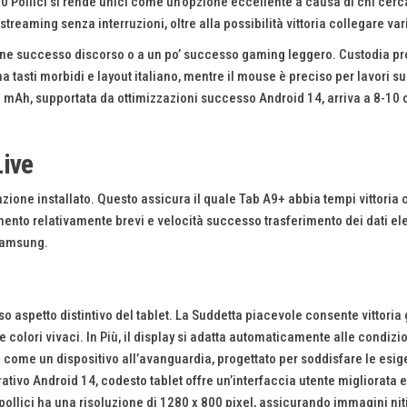
10 Pollici si rende unici come un’opzione eccellente a causa di chi cerc
reaming senza interruzioni, oltre alla possibilità vittoria collegare var
ne successo discorso o a un po’ successo gaming leggero. Custodia prot
ha tasti morbidi e layout italiano, mentre il mouse è preciso per lavori s
0 mAh, supportata da ottimizzazioni successo Android 14, arriva a 8-10 o
Live
azione installato. Questo assicura il quale Tab A9+ abbia tempi vittoria 
ento relativamente brevi e velocità successo trasferimento dei dati elev
 Samsung.
so aspetto distintivo del tablet. La Suddetta piacevole consente vittoria 
colori vivaci. In Più, il display si adatta automaticamente alle condizi
a come un dispositivo all’avanguardia, progettato per soddisfare le esi
ativo Android 14, codesto tablet offre un’interfaccia utente migliorata
 pollici ha una risoluzione di 1280 x 800 pixel, assicurando immagini niti