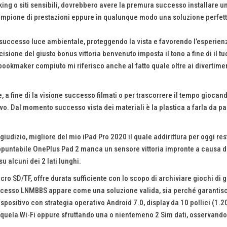
g o siti sensibili, dovrebbero avere la premura successo installare un 
mpione di prestazioni eppure in qualunque modo una soluzione perfetta
ni successo luce ambientale, proteggendo la vista e favorendo l’esperie
 decisione del giusto bonus vittoria benvenuto imposta il tono a fine di il t
ookmaker compiuto mi riferisco anche al fatto quale oltre ai divertim
e, a fine di la visione successo filmati o per trascorrere il tempo gioc
tivo. Dal momento successo vista dei materiali è la plastica a farla da
giudizio, migliore del mio iPad Pro 2020 il quale addirittura per oggi r
puntabile OnePlus Pad 2 manca un sensore vittoria impronte a causa di 
u alcuni dei 2 lati lunghi.
 SD/TF, offre durata sufficiente con lo scopo di archiviare giochi di ge
uccesso LNMBBS appare come una soluzione valida, sia perché garantisc
dispositivo con strategia operativo Android 7.0, display da 10 pollici 
sequela Wi-Fi oppure sfruttando una o nientemeno 2 Sim dati, osservan