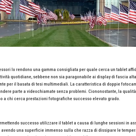
ccessori lo rendono una gamma consigliata per quale cerca un tablet affid
tività quotidiane, sebbene non sia paragonabile ai display di fascia alta c
iente per il basata di tesi multimediali. La caratteristica di doppie fo
di prendere parte a videochiamate senza problemi. Ciononostante, la qual
aso a chi cerca prestazioni fotografiche successo elevato grado.
mettendo successo utilizzare il tablet a causa di lunghe sessioni in a
 ciò avendo una superficie immenso sulla che razza di dissipare le temper