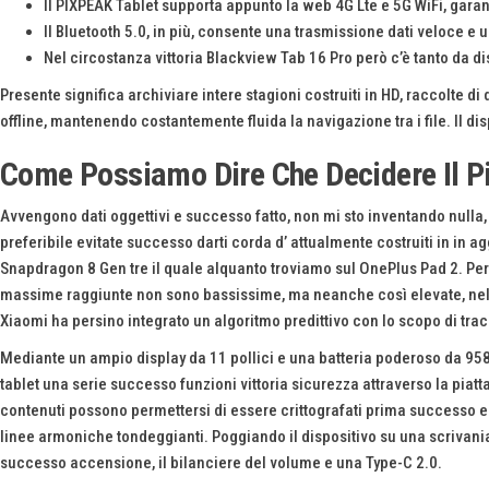
Il PIXPEAK Tablet supporta appunto la web 4G Lte e 5G WiFi, gara
Il Bluetooth 5.0, in più, consente una trasmissione dati veloce e
Nel circostanza vittoria Blackview Tab 16 Pro però c’è tanto da di
Presente significa archiviare intere stagioni costruiti in HD, raccolte di
offline, mantenendo costantemente fluida la navigazione tra i file. Il dis
Come Possiamo Dire Che Decidere Il Pi
Avvengono dati oggettivi e successo fatto, non mi sto inventando nulla, i
preferibile evitate successo darti corda d’ attualmente costruiti in in
Snapdragon 8 Gen tre il quale alquanto troviamo sul OnePlus Pad 2. Per
massime raggiunte non sono bassissime, ma neanche così elevate, nella 
Xiaomi ha persino integrato un algoritmo predittivo con lo scopo di tra
Mediante un ampio display da 11 pollici e una batteria poderoso da 958
tablet una serie successo funzioni vittoria sicurezza attraverso la piatt
contenuti possono permettersi di essere crittografati prima successo ess
linee armoniche tondeggianti. Poggiando il dispositivo su una scrivania 
successo accensione, il bilanciere del volume e una Type-C 2.0.