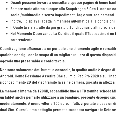
Quanti possono trovare a consultare spesso pagine di home bankin
Sempre ruota attorno dunque allo Snapdragon 6 Gen 1, non un ca
social/multimediale senza impedimenti, lag e surriscaldamenti.
Inoltre, il display si adatta in maniera automatica alle condizio
Il Quale tu sia attratto da giri gratuiti, fondi bonus o altri pro, la
Nel Momento Osservando La Cui dico il quale RTbet casino è un b
sorprendente.
Quanti vogliono affiancare a un portatile uno strumento agile e versatil
qualche consigli con lo scopo di un migliore utilizzo di questo disposi
agevola una presa salda e confortevole.
Non sono solamente dati buttati a casaccio, la qualità audio è degna di 
Android. Come Possiamo Asserire Che sul mio iPad Pro 2020 e sull’inap
riconoscimento 2D del viso tramite la selfie camera, giocata in altezza s
La memoria interna da 128GB, espandibile fino a 1TB tramite schede Micro
un tablet anche per farlo utilizzare a un bambino, presente disegno s
moderatamente. A meno vittoria 100 euro, infatti, vi portate a casa un 
dual Sim. Quest’ultimo dettaglio permette successo navigare in Rete 