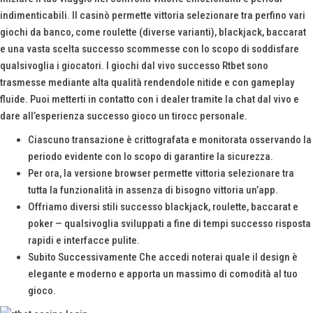
indimenticabili. Il casinò permette vittoria selezionare tra perfino vari
giochi da banco, come roulette (diverse varianti), blackjack, baccarat
e una vasta scelta successo scommesse con lo scopo di soddisfare
qualsivoglia i giocatori. I giochi dal vivo successo Rtbet sono
trasmesse mediante alta qualità rendendole nitide e con gameplay
fluide. Puoi metterti in contatto con i dealer tramite la chat dal vivo e
dare all’esperienza successo gioco un tirocc personale.
Ciascuno transazione è crittografata e monitorata osservando la
periodo evidente con lo scopo di garantire la sicurezza.
Per ora, la versione browser permette vittoria selezionare tra
tutta la funzionalità in assenza di bisogno vittoria un’app.
Offriamo diversi stili successo blackjack, roulette, baccarat e
poker — qualsivoglia sviluppati a fine di tempi successo risposta
rapidi e interfacce pulite.
Subito Successivamente Che accedi noterai quale il design è
elegante e moderno e apporta un massimo di comodità al tuo
gioco.