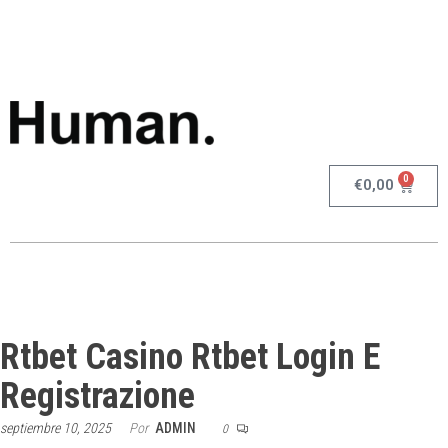
0
€
0,00
Rtbet Casino Rtbet Login E
Registrazione
septiembre 10, 2025
Por
ADMIN
0