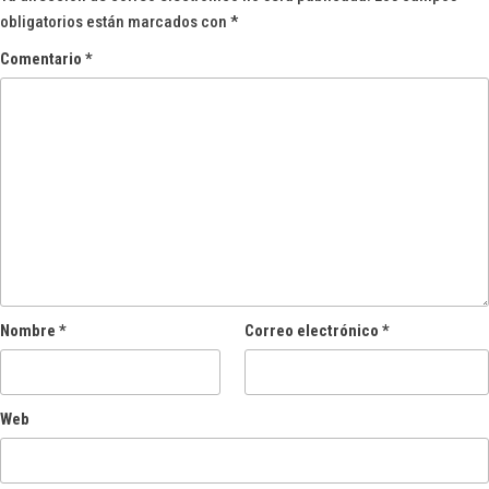
obligatorios están marcados con
*
Comentario
*
Nombre
*
Correo electrónico
*
Web