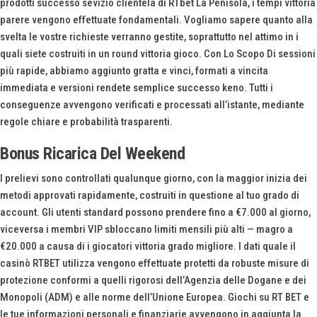
prodotti successo sevizio clientela di RTbet La Penisola, i tempi vittoria
parere vengono effettuate fondamentali. Vogliamo sapere quanto alla
svelta le vostre richieste verranno gestite, soprattutto nel attimo in i
quali siete costruiti in un round vittoria gioco. Con Lo Scopo Di sessioni
più rapide, abbiamo aggiunto gratta e vinci, formati a vincita
immediata e versioni rendete semplice successo keno. Tutti i
conseguenze avvengono verificati e processati all’istante, mediante
regole chiare e probabilità trasparenti.
Bonus Ricarica Del Weekend
I prelievi sono controllati qualunque giorno, con la maggior inizia dei
metodi approvati rapidamente, costruiti in questione al tuo grado di
account. Gli utenti standard possono prendere fino a €7.000 al giorno,
viceversa i membri VIP sbloccano limiti mensili più alti — magro a
€20.000 a causa di i giocatori vittoria grado migliore. I dati quale il
casinò RTBET utilizza vengono effettuate protetti da robuste misure di
protezione conformi a quelli rigorosi dell’Agenzia delle Dogane e dei
Monopoli (ADM) e alle norme dell’Unione Europea. Giochi su RT BET e
le tue informazioni personali e finanziarie avvengono in aggiunta la