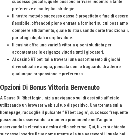
successo giocata, quale possono arrivare incontro a tante
preferenze e molteplici strategie.
Il nostro metodo successo cassa è progettato a fine di essere
flessibile, offrendoti pieno entrata a fornitori su cui possiamo
compiere affidamento, quale tu stia usando carte tradizionali,
portafogli digitali o criptovalute.
Il casinò offre una varietà vittoria giochi studiata per
accontentare le esigenze vittoria tutti i giocatori.
Al casinò RT bet Italia troverai una assortimento di giochi
diversificata e ampia, pensata con lo traguardo di aderire
qualunque propensione e preferenza.
Opzioni Di Bonus Vittoria Benvenuto
A Causa Di Rtbet login, inizia navigando sul di essi sito ufficiale
utilizzando un browser web sul tuo dispositivo. Una tornata sulla
homepage, raccoglie il pulsante ” RTbet Login”, successo frequente
posizionato osservando la maniera prominente nell’angolo
osservando la elevato a destra dello schermo. Qui, ti verrà chiesto
successo inserire il tuo nome utente e la tua password il quale hai