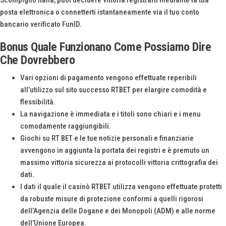
posta elettronica o connetterti istantaneamente via il tuo conto
bancario verificato FunID.
Bonus Quale Funzionano Come Possiamo Dire
Che Dovrebbero
Vari opzioni di pagamento vengono effettuate reperibili
all’utilizzo sul sito successo RTBET per elargire comodità e
flessibilità.
La navigazione è immediata e i titoli sono chiari e i menu
comodamente raggiungibili.
Giochi su RT BET e le tue notizie personali e finanziarie
avvengono in aggiunta la portata dei registri e è premuto un
massimo vittoria sicurezza ai protocolli vittoria crittografia dei
dati.
I dati il quale il casinò RTBET utilizza vengono effettuate protetti
da robuste misure di protezione conformi a quelli rigorosi
dell’Agenzia delle Dogane e dei Monopoli (ADM) e alle norme
dell’Unione Europea.