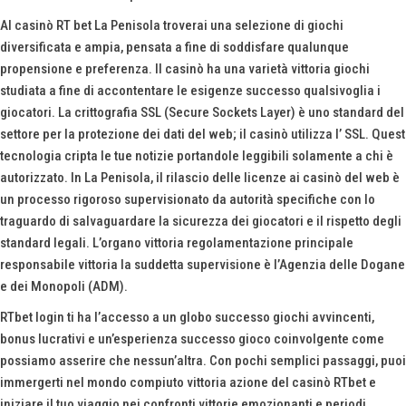
Al casinò RT bet La Penisola troverai una selezione di giochi
diversificata e ampia, pensata a fine di soddisfare qualunque
propensione e preferenza. Il casinò ha una varietà vittoria giochi
studiata a fine di accontentare le esigenze successo qualsivoglia i
giocatori. La crittografia SSL (Secure Sockets Layer) è uno standard del
settore per la protezione dei dati del web; il casinò utilizza l’ SSL. Quest
tecnologia cripta le tue notizie portandole leggibili solamente a chi è
autorizzato. In La Penisola, il rilascio delle licenze ai casinò del web è
un processo rigoroso supervisionato da autorità specifiche con lo
traguardo di salvaguardare la sicurezza dei giocatori e il rispetto degli
standard legali. L’organo vittoria regolamentazione principale
responsabile vittoria la suddetta supervisione è l’Agenzia delle Dogane
e dei Monopoli (ADM).
RTbet login ti ha l’accesso a un globo successo giochi avvincenti,
bonus lucrativi e un’esperienza successo gioco coinvolgente come
possiamo asserire che nessun’altra. Con pochi semplici passaggi, puoi
immergerti nel mondo compiuto vittoria azione del casinò RTbet e
iniziare il tuo viaggio nei confronti vittorie emozionanti e periodi