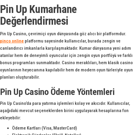
Pin Up Kumarhane
Değerlendirmesi
Pin Up Casino, çevrimiçi oyun dünyasında göz alıcı bir platformdur.
pinco online
platformu sayesinde kullanıcılar, burada zengin ve
canlandırıcı imkanlarla karşılaşmaktadır. Kumar dünyasına yeni adım
atanlar hem de deneyimli oyuncular için zengin oyun portföyü ve farklı
bonus programları sunmaktadır. Casino meraklıları, hem klasik casino
oyunlarının heyecanına kapılabilir hem de modern oyun türleriyle oyun
planları oluşturabilir.
Pin Up Casino Ödeme Yöntemleri
Pin Up Casino’da para yatırma işlemleri kolay ve akıcıdır. Kullanıcılar,
aşağıdaki mevcut seçeneklerden birini uygulayarak hesaplarına fon
ekleyebilir:
Ödeme Kartları (Visa, MasterCard)