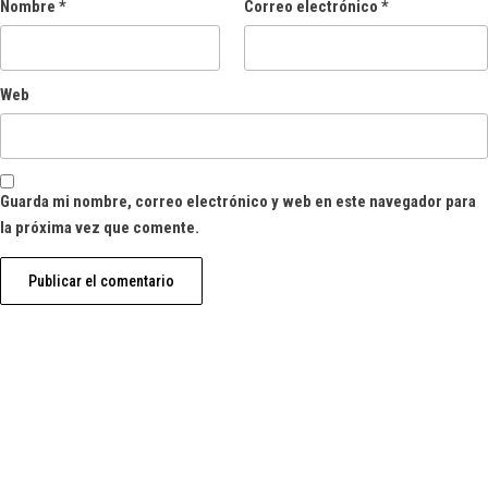
Nombre
*
Correo electrónico
*
Web
Guarda mi nombre, correo electrónico y web en este navegador para
la próxima vez que comente.