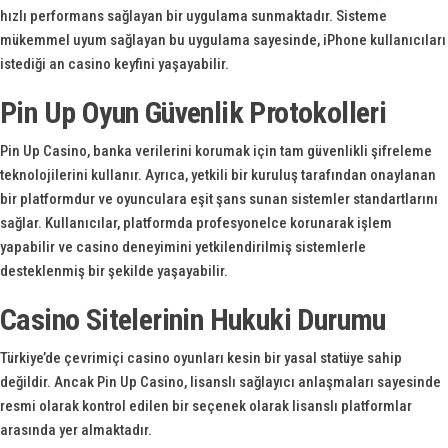
hızlı performans sağlayan bir uygulama sunmaktadır. Sisteme
mükemmel uyum sağlayan bu uygulama sayesinde, iPhone kullanıcıları
istediği an casino keyfini yaşayabilir.
Pin Up Oyun Güvenlik Protokolleri
Pin Up Casino, banka verilerini korumak için tam güvenlikli şifreleme
teknolojilerini kullanır. Ayrıca, yetkili bir kuruluş tarafından onaylanan
bir platformdur ve oyunculara eşit şans sunan sistemler standartlarını
sağlar. Kullanıcılar, platformda profesyonelce korunarak işlem
yapabilir ve casino deneyimini yetkilendirilmiş sistemlerle
desteklenmiş bir şekilde yaşayabilir.
Casino Sitelerinin Hukuki Durumu
Türkiye’de çevrimiçi casino oyunları kesin bir yasal statüye sahip
değildir. Ancak Pin Up Casino, lisanslı sağlayıcı anlaşmaları sayesinde
resmi olarak kontrol edilen bir seçenek olarak lisanslı platformlar
arasında yer almaktadır.