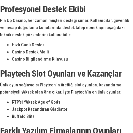
Profesyonel Destek Ekibi
Pin Up Casino, her zaman müşteri desteği sunar. Kullanıcılar, güvenlik
ve hesap doğrulama konularında destek talep etmek için aşağıdaki
teknik destek çözümlerini kullanabilir:
Hızlı Canlı Destek
Casino Destek Maili
Casino Bilgilendirme Kılavuzu
Playtech Slot Oyunları ve Kazançlar
Ünlü oyun sağlayıcısı Playtech’in ürettiği slot oyunları, kazandırma
potansiyeli yüksek olan öne çıkar. İşte Playtech’in en ünlü oyunlar:
RTP’si Yüksek Age of Gods
Jackpot Kazandıran Gladiator
Buffalo Blitz
Farklı Yazılım Firmalarının Oyunları