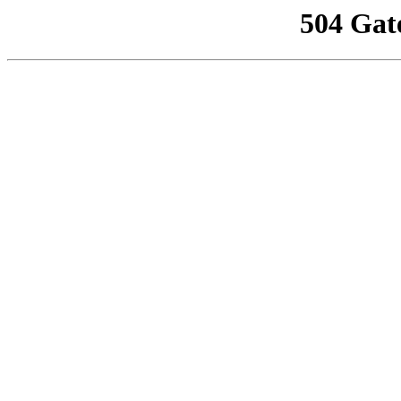
504 Gat