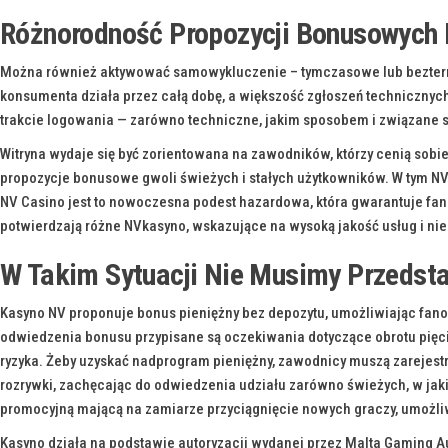
Różnorodność Propozycji Bonusowych N
Można również aktywować samowykluczenie – tymczasowe lub beztermin
konsumenta działa przez całą dobę, a większość zgłoszeń technicznyc
trakcie logowania — zarówno techniczne, jakim sposobem i związane 
Witryna wydaje się być zorientowana na zawodników, którzy cenią sobie
propozycje bonusowe gwoli świeżych i stałych użytkowników. W tym NV k
NV Casino jest to nowoczesna podest hazardowa, która gwarantuje fan
potwierdzają różne NVkasyno, wskazujące na wysoką jakość usług i n
W Takim Sytuacji Nie Musimy Przedst
Kasyno NV proponuje bonus pieniężny bez depozytu, umożliwiając fan
odwiedzenia bonusu przypisane są oczekiwania dotyczące obrotu pięc
ryzyka. Żeby uzyskać nadprogram pieniężny, zawodnicy muszą zarejest
rozrywki, zachęcając do odwiedzenia udziału zarówno świeżych, w jaki
promocyjną mającą na zamiarze przyciągnięcie nowych graczy, umożl
Kasyno działa na podstawie autoryzacji wydanej przez Malta Gaming Au