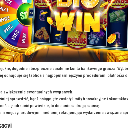
rędkie, dogodne i bezpieczne zasilenie konta bankowego gracza. Wybór
 odnajduje się tablica z najpopularniejszymi procedurami płatności d
ą na zwiększenie ewentualnych wygranych.
ej sprawdzić, bądź osiągnięte zostały limity transakcyjne i skontaktowa
coś się odrzucić powiedzie, to dostaniesz drugą szansę.
mi międzynarodowymi mediami, relacjonując wydarzenia związane sp
kacyj