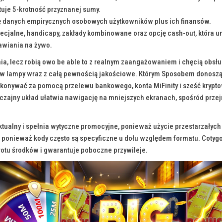
tuje 5-krotność przyznanej sumy.
nę danych empirycznych osobowych użytkowników plus ich finansów.
pecjalne, handicapy, zakłady kombinowane oraz opcję cash-out, która
awiania na żywo.
ia, lecz robią owo be able to z realnym zaangażowaniem i chęcią obsł
ów lampy wraz z całą pewnością jakościowe. Którym Sposobem donoszą po
na dokonywać za pomocą przelewu bankowego, konta MiFinity i sześć kryp
ajny układ ułatwia nawigację na mniejszych ekranach, spośród przejr
aktualny i spełnia wytyczne promocyjne, ponieważ użycie przestarzałyc
ze, ponieważ kody często są specyficzne u dołu względem formatu. Coty
rotu środków i gwarantuje poboczne przywileje.