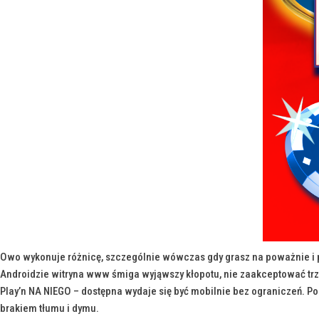
Owo wykonuje różnicę, szczególnie wówczas gdy grasz na poważnie i pr
Androidzie witryna www śmiga wyjąwszy kłopotu, nie zaakceptować trze
Play’n NA NIEGO – dostępna wydaje się być mobilnie bez ograniczeń. Po
brakiem tłumu i dymu.