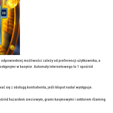
 odpowiedniej możliwości zależy od preferencji użytkownika, a
ostępnymi w kasynie. Automaty internetowego to 1 spośród
ć się z obsługą kontrahenta, jeśli kłopot nadal występuje.
ośród hazardem sieciowym, grami kasynowymi i sektorem iGaming.