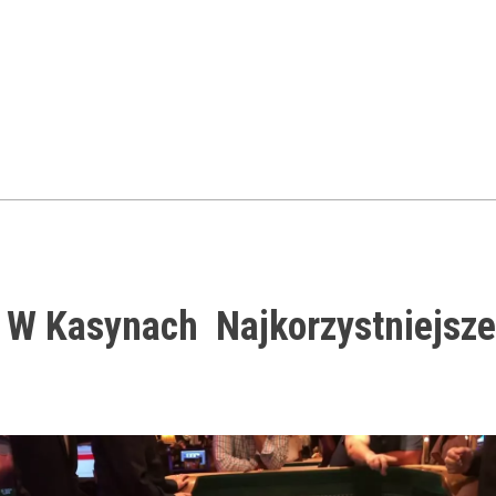
 W Kasynach ️ Najkorzystniejsz