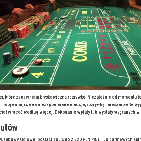
ier, które zapewniają błyskawiczną rozrywkę. Niezależnie od momentu t
 Twoje miejsce na niezapomniane emocje, rozrywkę i niesamowite wygra
iał wracać według więcej. Dokonanie wpłaty lub wypłaty wygranych w 
autów
loty, zabawy stołowe ipostaci 100% do 2,220 PLN Plus 100 darmowych spi