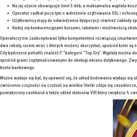
Na jej użycie obowiązuje limit 5 dób, a maksymalna wypłata kosz
Operator zadbał poza tym o wdrożenie szyfrowania SSL i ochro
Użytkownicy mają do odwiedzenia dyspozycji również zakłady s
Raduj się konkurencyjnymi kursami, rabatami i możliwością obst
Operatorzy nie zaakceptować tylko kompetentnie rozwiązują zmartwien
dwa rabaty, razem wraz z których możesz skorzystać, spośród kolei są 
City będziecie potrafili znaleźć t” “kategorii “Top Gry”. Wypłaty moż
spośród grami zoptymalizowanymi do obsługi ekranu dotykowego. Zwycz
konta bankowego.
Ważne wydaje się być, by upewnić się, że układ kodowania wydaje się 
zwrócenie czujności na czułość na wielkie literki zdaje się zasadnic
powiększony cashback a także układ statusów VIP, który zwiększa % zw