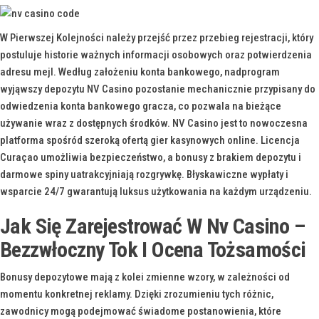
W Pierwszej Kolejności należy przejść przez przebieg rejestracji, który
postuluje historie ważnych informacji osobowych oraz potwierdzenia
adresu mejl. Według założeniu konta bankowego, nadprogram
wyjąwszy depozytu NV Casino pozostanie mechanicznie przypisany do
odwiedzenia konta bankowego gracza, co pozwala na bieżące
używanie wraz z dostępnych środków. NV Casino jest to nowoczesna
platforma spośród szeroką ofertą gier kasynowych online. Licencja
Curaçao umożliwia bezpieczeństwo, a bonusy z brakiem depozytu i
darmowe spiny uatrakcyjniają rozgrywkę. Błyskawiczne wypłaty i
wsparcie 24/7 gwarantują luksus użytkowania na każdym urządzeniu.
Jak Się Zarejestrować W Nv Casino –
Bezzwłoczny Tok I Ocena Tożsamości
Bonusy depozytowe mają z kolei zmienne wzory, w zależności od
momentu konkretnej reklamy. Dzięki zrozumieniu tych różnic,
zawodnicy mogą podejmować świadome postanowienia, które