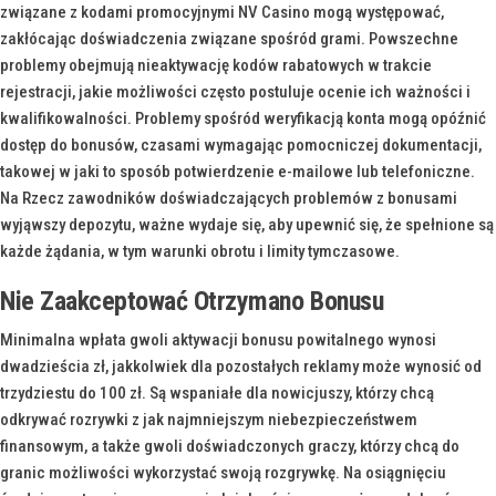
związane z kodami promocyjnymi NV Casino mogą występować,
zakłócając doświadczenia związane spośród grami. Powszechne
problemy obejmują nieaktywację kodów rabatowych w trakcie
rejestracji, jakie możliwości często postuluje ocenie ich ważności i
kwalifikowalności. Problemy spośród weryfikacją konta mogą opóźnić
dostęp do bonusów, czasami wymagając pomocniczej dokumentacji,
takowej w jaki to sposób potwierdzenie e-mailowe lub telefoniczne.
Na Rzecz zawodników doświadczających problemów z bonusami
wyjąwszy depozytu, ważne wydaje się, aby upewnić się, że spełnione są
każde żądania, w tym warunki obrotu i limity tymczasowe.
Nie Zaakceptować Otrzymano Bonusu
Minimalna wpłata gwoli aktywacji bonusu powitalnego wynosi
dwadzieścia zł, jakkolwiek dla pozostałych reklamy może wynosić od
trzydziestu do 100 zł. Są wspaniałe dla nowicjuszy, którzy chcą
odkrywać rozrywki z jak najmniejszym niebezpieczeństwem
finansowym, a także gwoli doświadczonych graczy, którzy chcą do
granic możliwości wykorzystać swoją rozgrywkę. Na osiągnięciu