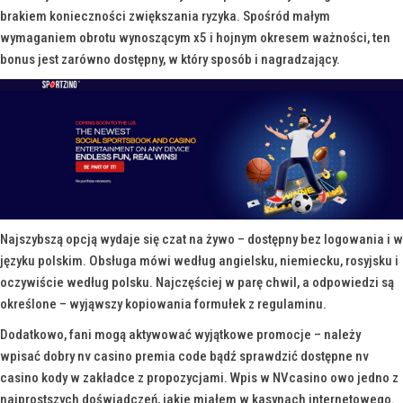
brakiem konieczności zwiększania ryzyka. Spośród małym
wymaganiem obrotu wynoszącym x5 i hojnym okresem ważności, ten
bonus jest zarówno dostępny, w który sposób i nagradzający.
Najszybszą opcją wydaje się czat na żywo – dostępny bez logowania i w
języku polskim. Obsługa mówi według angielsku, niemiecku, rosyjsku i
oczywiście według polsku. Najczęściej w parę chwil, a odpowiedzi są
określone – wyjąwszy kopiowania formułek z regulaminu.
Dodatkowo, fani mogą aktywować wyjątkowe promocje – należy
wpisać dobry nv casino premia code bądź sprawdzić dostępne nv
casino kody w zakładce z propozycjami. Wpis w NVcasino owo jedno z
najprostszych doświadczeń, jakie miałem w kasynach internetowego.