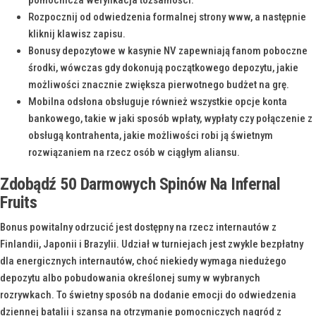
Rozpocznij od odwiedzenia formalnej strony www, a następnie
kliknij klawisz zapisu.
Bonusy depozytowe w kasynie NV zapewniają fanom poboczne
środki, wówczas gdy dokonują początkowego depozytu, jakie
możliwości znacznie zwiększa pierwotnego budżet na grę.
Mobilna odsłona obsługuje również wszystkie opcje konta
bankowego, takie w jaki sposób wpłaty, wypłaty czy połączenie z
obsługą kontrahenta, jakie możliwości robi ją świetnym
rozwiązaniem na rzecz osób w ciągłym aliansu.
Zdobądź 50 Darmowych Spinów Na Infernal
Fruits
Bonus powitalny odrzucić jest dostępny na rzecz internautów z
Finlandii, Japonii i Brazylii. Udział w turniejach jest zwykle bezpłatny
dla energicznych internautów, choć niekiedy wymaga niedużego
depozytu albo pobudowania określonej sumy w wybranych
rozrywkach. To świetny sposób na dodanie emocji do odwiedzenia
dziennej batalii i szansa na otrzymanie pomocniczych nagród z