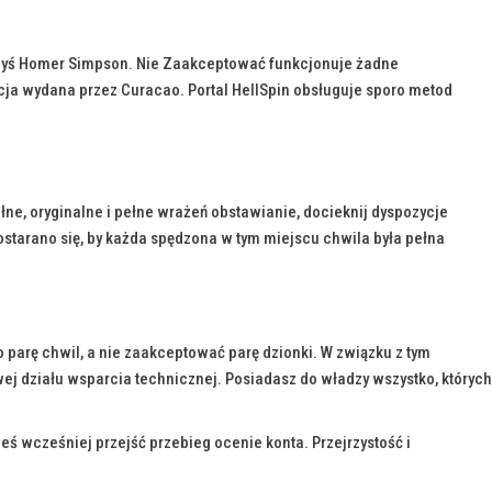
iedyś Homer Simpson. Nie Zaakceptować funkcjonuje żadne
cja wydana przez Curacao. Portal HellSpin obsługuje sporo metod
ne, oryginalne i pełne wrażeń obstawianie, docieknij dyspozycje
postarano się, by każda spędzona w tym miejscu chwila była pełna
 parę chwil, a nie zaakceptować parę dzionki. W związku z tym
j działu wsparcia technicznej. Posiadasz do władzy wszystko, których
eś wcześniej przejść przebieg ocenie konta. Przejrzystość i