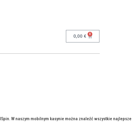
0
0,00
€
llSpin. W naszym mobilnym kasynie można znaleźć wszystkie najlepsze