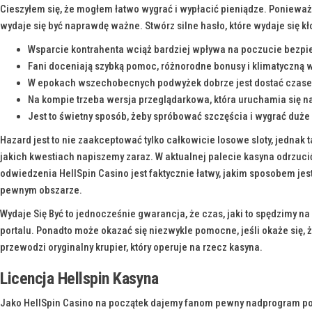
Cieszyłem się, że mogłem łatwo wygrać i wypłacić pieniądze. Poniew
wydaje się być naprawdę ważne. Stwórz silne hasło, które wydaje się k
Wsparcie kontrahenta wciąż bardziej wpływa na poczucie bezpie
Fani doceniają szybką pomoc, różnorodne bonusy i klimatyczną w
W epokach wszechobecnych podwyżek dobrze jest dostać czase
Na kompie trzeba wersja przeglądarkowa, która uruchamia się 
Jest to świetny sposób, żeby spróbować szczęścia i wygrać duże 
Hazard jest to nie zaakceptować tylko całkowicie losowe sloty, jednak
jakich kwestiach napiszemy zaraz. W aktualnej palecie kasyna odrzuci
odwiedzenia HellSpin Casino jest faktycznie łatwy, jakim sposobem je
pewnym obszarze.
Wydaje Się Być to jednocześnie gwarancja, że czas, jaki to spędzimy 
portalu. Ponadto może okazać się niezwykle pomocne, jeśli okaże się, że
przewodzi oryginalny krupier, który operuje na rzecz kasyna.
Licencja Hellspin Kasyna
Jako HellSpin Casino na początek dajemy fanom pewny nadprogram powi