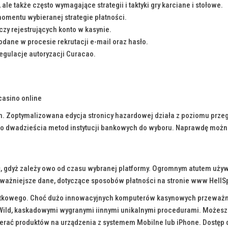
ale także często wymagające strategii i taktyki gry karciane i stołowe.
omentu wybieranej strategie płatności.
zy rejestrujących konto w kasynie.
odane w procesie rekrutacji e-mail oraz hasło.
regulacje autoryzacji Curacao.
h. Zoptymalizowana edycja stronicy hazardowej działa z poziomu przeg
szło dwadzieścia metod instytucji bankowych do wyboru. Naprawdę możn
, gdyż zależy owo od czasu wybranej platformy. Ogromnym atutem używani
ajważniejsze dane, dotyczące sposobów płatności na stronie www HellS
jątkowego. Choć dużo innowacyjnych komputerów kasynowych przeważnie
 Wild, kaskadowymi wygranymi iinnymi unikalnymi procedurami. Możesz g
bierać produktów na urządzenia z systemem Mobilne lub iPhone. Dostęp 