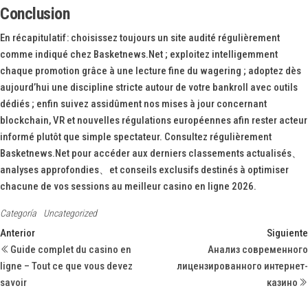
Conclusion
En récapitulatif : choisissez toujours un site audité régulièrement
comme indiqué chez Basketnews.Net ; exploitez intelligemment
chaque promotion grâce à une lecture fine du wagering ; adoptez dès
aujourd’hui une discipline stricte autour de votre bankroll avec outils
dédiés ; enfin suivez assidûment nos mises à jour concernant
blockchain, VR et nouvelles régulations européennes afin rester acteur
informé plutôt que simple spectateur.​ Consultez régulièrement
Basketnews.Net pour accéder aux derniers classements actualisés、
analyses approfondies、et conseils exclusifs destinés à optimiser
chacune de vos sessions au meilleur casino en ligne 2026.​
Categoría
Uncategorized
Anterior
Siguiente
Guide complet du casino en
Анализ современного
ligne – Tout ce que vous devez
лицензированного интернет-
savoir
казино