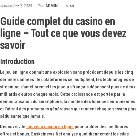
septiembre 9, 2025
Por
ADMIN
0
Guide complet du casino en
ligne – Tout ce que vous devez
savoir
Introduction
Le jeu en ligne connaît une explosion sans précédent depuis les cinq
dernières années : les plateformes se multiplient, les technologies de
streaming s’améliorent et les joueurs français dépensent plus de deux
milliards d’euros chaque mois. Cette croissance est portée par la
démocratisation du smartphone, la montée des licences européennes
et l’attrait des promotions généreuses qui rendent chaque session plus
séduisante que jamais.
Découvrez le
nouveau casino en ligne
pour profiter des meilleures
offres et bonus. Basketnews.Net analyse quotidiennement les sites