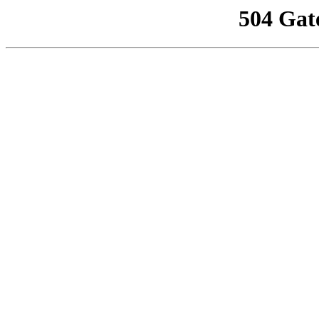
504 Gat