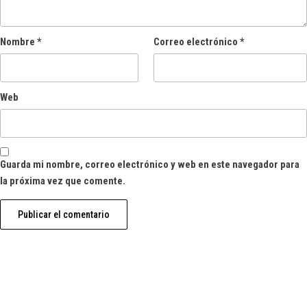
Nombre
*
Correo electrónico
*
Web
Guarda mi nombre, correo electrónico y web en este navegador para
la próxima vez que comente.