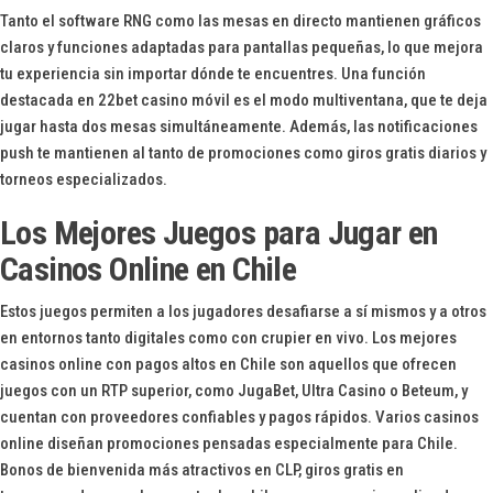
Tanto el software RNG como las mesas en directo mantienen gráficos
claros y funciones adaptadas para pantallas pequeñas, lo que mejora
tu experiencia sin importar dónde te encuentres. Una función
destacada en 22bet casino móvil es el modo multiventana, que te deja
jugar hasta dos mesas simultáneamente. Además, las notificaciones
push te mantienen al tanto de promociones como giros gratis diarios y
torneos especializados.
Los Mejores Juegos para Jugar en
Casinos Online en Chile
Estos juegos permiten a los jugadores desafiarse a sí mismos y a otros
en entornos tanto digitales como con crupier en vivo. Los mejores
casinos online con pagos altos en Chile son aquellos que ofrecen
juegos con un RTP superior, como JugaBet, Ultra Casino o Beteum, y
cuentan con proveedores confiables y pagos rápidos. Varios casinos
online diseñan promociones pensadas especialmente para Chile.
Bonos de bienvenida más atractivos en CLP, giros gratis en