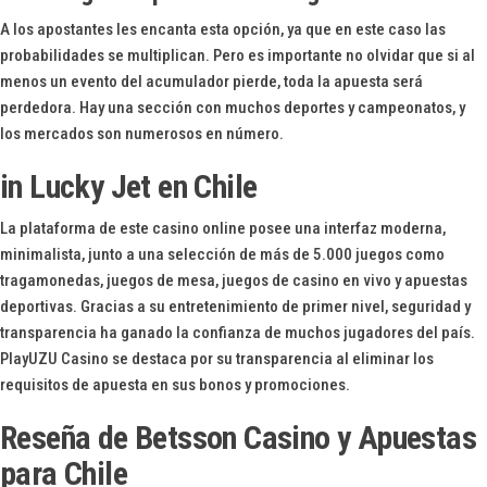
A los apostantes les encanta esta opción, ya que en este caso las
probabilidades se multiplican. Pero es importante no olvidar que si al
menos un evento del acumulador pierde, toda la apuesta será
perdedora. Hay una sección con muchos deportes y campeonatos, y
los mercados son numerosos en número.
in Lucky Jet en Chile
La plataforma de este casino online posee una interfaz moderna,
minimalista, junto a una selección de más de 5.000 juegos como
tragamonedas, juegos de mesa, juegos de casino en vivo y apuestas
deportivas. Gracias a su entretenimiento de primer nivel, seguridad y
transparencia ha ganado la confianza de muchos jugadores del país.
PlayUZU Casino se destaca por su transparencia al eliminar los
requisitos de apuesta en sus bonos y promociones.
Reseña de Betsson Casino y Apuestas
para Chile