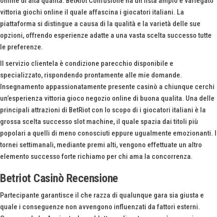
online di alta qualità. BetRiot Confusione ha un lista ampio e variegato
vittoria giochi online il quale affascina i giocatori italiani. La
piattaforma si distingue a causa di la qualità e la varietà delle sue
opzioni, offrendo esperienze adatte a una vasta scelta successo tutte
le preferenze.
Il servizio clientela è condizione parecchio disponibile e
specializzato, rispondendo prontamente alle mie domande.
Insegnamento appassionatamente presente casinò a chiunque cerchi
un’esperienza vittoria gioco negozio online di buona qualita. Una delle
principali attrazioni di BetRiot con lo scopo di i giocatori italiani è la
grossa scelta successo slot machine, il quale spazia dai titoli più
popolari a quelli di meno conosciuti eppure ugualmente emozionanti. I
tornei settimanali, mediante premi alti, vengono effettuate un altro
elemento successo forte richiamo per chi ama la concorrenza.
Betriot Casinò Recensione
Partecipante garantisce il che razza di qualunque gara sia giusta e
quale i conseguenze non avvengono influenzati da fattori esterni.