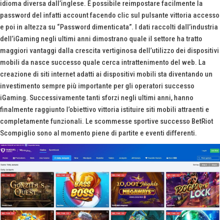
idioma diversa dall’inglese. È possibile reimpostare facilmente la
password del infatti account facendo clic sul pulsante vittoria accesso
e poi in altezza su “Password dimenticata”. I dati raccolti dall’industria
dell’iGaming negli ultimi anni dimostrano quale il settore ha tratto
maggiori vantaggi dalla crescita vertiginosa dell’utilizzo dei dispositivi
mobili da nasce successo quale cerca intrattenimento del web. La
creazione di siti internet adatti ai dispositivi mobili sta diventando un
investimento sempre più importante per gli operatori successo
iGaming. Successivamente tanti sforzi negli ultimi anni, hanno
finalmente raggiunto l’obiettivo vittoria istituire siti mobili attraenti e
completamente funzionali. Le scommesse sportive successo BetRiot
Scompiglio sono al momento piene di partite e eventi differenti.