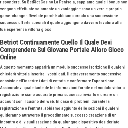
rispondere. Su BetRiot Casino La Penisola, sappiamo quale i bonus non
vengono effettuate solamente un vantaggio—sono un vero e proprio
game-changer. Rivelate perché abbiamo creato una successione
successo offerte speciali il quale aggiungono davvero levatura alla
tua esperienza vittoria gioco.
Betriot Continuamente Quello Il Quale Devi
Comprendere Sul Giovane Portale Alloro Gioco
Online
A questo momento apparirà un modulo successo iscrizione il quale vi
chiederà vittoria inserire i vostri dati. Il attraversamento successivo
consiste nell’inserire i dati di entrata e confermare l’operazione.
Assicuratevi quale tante de le informazioni fornite nel modulo vittoria
registrazione siano accurate prima successo inviarlo e creare un
account con il casinò del web. In caso di problemi durante la
registrazione o l’entrata, abbiamo aggiunto delle sezioni il quale vi
guideranno attraverso il procedimento successo creazione di un
incontro e di visualizzazione da qualunque dispositivo desideriate.