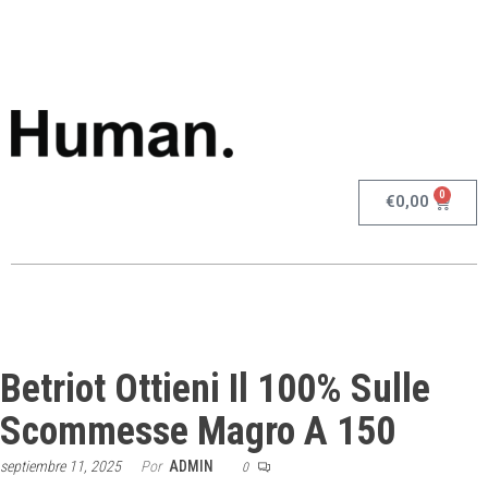
0
€
0,00
Betriot Ottieni Il 100% Sulle
Scommesse Magro A 150
septiembre 11, 2025
Por
ADMIN
0