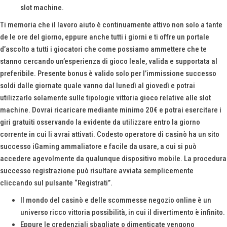
slot machine.
Ti memoria che il lavoro aiuto è continuamente attivo non solo a tante
de le ore del giorno, eppure anche tutti i giorni e ti offre un portale
d’ascolto a tutti i giocatori che come possiamo ammettere che te
stanno cercando un’esperienza di gioco leale, valida e supportata al
preferibile. Presente bonus è valido solo per l’immissione successo
soldi dalle giornate quale vanno dal lunedì al giovedì e potrai
utilizzarlo solamente sulle tipologie vittoria gioco relative alle slot
machine. Dovrai ricaricare mediante minimo 20€ e potrai esercitare i
giri gratuiti osservando la evidente da utilizzare entro la giorno
corrente in cui li avrai attivati. Codesto operatore di casinò ha un sito
successo iGaming ammaliatore e facile da usare, a cui si può
accedere agevolmente da qualunque dispositivo mobile. La procedura
successo registrazione può risultare avviata semplicemente
cliccando sul pulsante “Registrati”.
Il mondo del casinò e delle scommesse negozio online è un
universo ricco vittoria possibilità, in cui il divertimento è infinito.
Eppure le credenziali sbagliate o dimenticate vengono