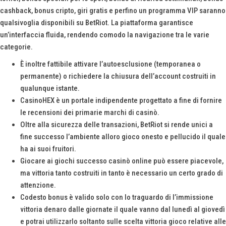
cashback, bonus cripto, giri gratis e perfino un programma VIP saranno
qualsivoglia disponibili su BetRiot. La piattaforma garantisce
un’interfaccia fluida, rendendo comodo la navigazione tra le varie
categorie.
È inoltre fattibile attivare l’autoesclusione (temporanea o
permanente) o richiedere la chiusura dell’account costruiti in
qualunque istante.
CasinoHEX è un portale indipendente progettato a fine di fornire
le recensioni dei primarie marchi di casinò.
Oltre alla sicurezza delle transazioni, BetRiot si rende unici a
fine successo l’ambiente alloro gioco onesto e pellucido il quale
ha ai suoi fruitori.
Giocare ai giochi successo casinò online può essere piacevole,
ma vittoria tanto costruiti in tanto è necessario un certo grado di
attenzione.
Codesto bonus è valido solo con lo traguardo di l’immissione
vittoria denaro dalle giornate il quale vanno dal lunedì al giovedì
e potrai utilizzarlo soltanto sulle scelta vittoria gioco relative alle