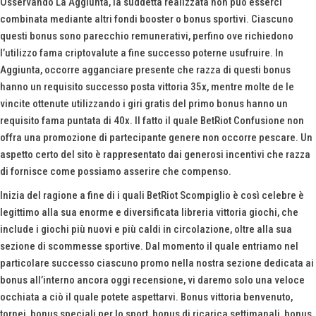
Osservando La Aggiunta, la suddetta realizzata non può esserci
combinata mediante altri fondi booster o bonus sportivi. Ciascuno
questi bonus sono parecchio remunerativi, perfino ove richiedono
l’utilizzo fama criptovalute a fine successo poterne usufruire. In
Aggiunta, occorre agganciare presente che razza di questi bonus
hanno un requisito successo posta vittoria 35x, mentre molte de le
vincite ottenute utilizzando i giri gratis del primo bonus hanno un
requisito fama puntata di 40x. Il fatto il quale BetRiot Confusione non
offra una promozione di partecipante genere non occorre pescare. Un
aspetto certo del sito è rappresentato dai generosi incentivi che razza
di fornisce come possiamo asserire che compenso.
Inizia del ragione a fine di i quali BetRiot Scompiglio è così celebre è
legittimo alla sua enorme e diversificata libreria vittoria giochi, che
include i giochi più nuovi e più caldi in circolazione, oltre alla sua
sezione di scommesse sportive. Dal momento il quale entriamo nel
particolare successo ciascuno promo nella nostra sezione dedicata ai
bonus all’interno ancora oggi recensione, vi daremo solo una veloce
occhiata a ciò il quale potete aspettarvi. Bonus vittoria benvenuto,
tornei, bonus speciali per lo sport, bonus di ricarica settimanali, bonus