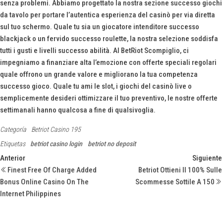
senza problemi. Abbiamo progettato la nostra sezione successo giochi
da tavolo per portare l’autentica esperienza del casinò per via diretta
sul tuo schermo. Quale tu sia un giocatore intenditore successo
blackjack o un fervido successo roulette, la nostra selezione soddisfa
tutti i gusti e livelli successo abilità. Al BetRiot Scompiglio, ci
impegniamo a finanziare alta l’emozione con offerte speciali regolari
quale offrono un grande valore e migliorano la tua competenza
successo gioco. Quale tu ami le slot, i giochi del casinò live o
semplicemente desideri ottimizzare il tuo preventivo, le nostre offerte
settimanali hanno qualcosa a fine di qualsivoglia.
Categoría
Betriot Casino 195
Etiquetas
betriot casino login
betriot no deposit
Anterior
Siguiente
Finest Free Of Charge Added
Betriot Ottieni Il 100% Sulle
Bonus Online Casino On The
Scommesse Sottile A 150
Internet Philippines