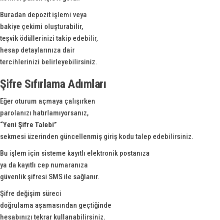
Buradan depozit işlemi veya
bakiye çekimi oluşturabilir,
teşvik ödüllerinizi takip edebilir,
hesap detaylarınıza dair
tercihlerinizi belirleyebilirsiniz.
Şifre Sıfırlama Adımları
Eğer oturum açmaya çalışırken
parolanızı hatırlamıyorsanız,
“Yeni Şifre Talebi”
sekmesi üzerinden güncellenmiş giriş kodu talep edebilirsiniz.
Bu işlem için sisteme kayıtlı elektronik postanıza
ya da kayıtlı cep numaranıza
güvenlik şifresi SMS ile sağlanır.
Şifre değişim süreci
doğrulama aşamasından geçtiğinde
hesabınızı tekrar kullanabilirsiniz.