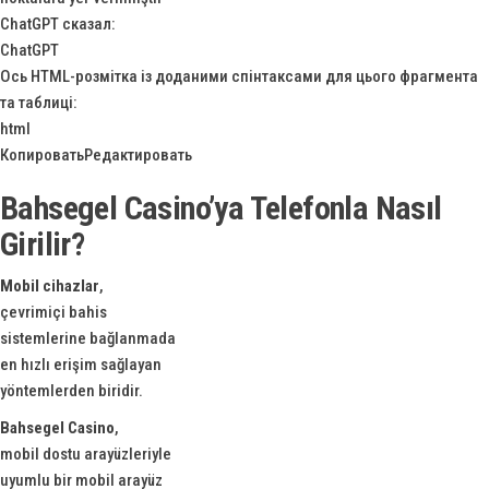
ChatGPT сказал:
ChatGPT
Ось HTML-розмітка із доданими спінтаксами для цього фрагмента
та таблиці:
html
КопироватьРедактировать
Bahsegel Casino’ya Telefonla Nasıl
Girilir?
Mobil cihazlar
,
çevrimiçi bahis
sistemlerine bağlanmada
en hızlı erişim sağlayan
yöntemlerden biridir.
Bahsegel Casino
,
mobil dostu arayüzleriyle
uyumlu bir mobil arayüz