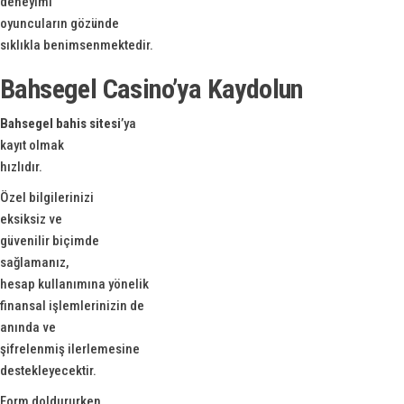
deneyimi
oyuncuların gözünde
sıklıkla benimsenmektedir.
Bahsegel Casino’ya Kaydolun
Bahsegel bahis sitesi
’ya
kayıt olmak
hızlıdır.
Özel bilgilerinizi
eksiksiz ve
güvenilir biçimde
sağlamanız,
hesap kullanımına yönelik
finansal işlemlerinizin de
anında ve
şifrelenmiş ilerlemesine
destekleyecektir.
Form doldururken