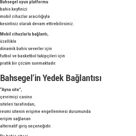
Bahsegel oyun platformu
bahis keyfinizi
mobil cihazlar aracılığıyla
kesintisiz olarak devam ettirebilirsiniz.
Mobil cihazlarla bağlantı
,
özellikle
dinamik bahis severler için
futbol ve basketbol takipçileri için
pratik bir çözüm sunmaktadır.
Bahsegel’in Yedek Bağlantısı
“Ayna site”
,
çevrimiçi casino
siteleri tarafından,
resmi sitenin erişime engellenmesi durumunda
erişim sağlanan
alternatif giriş seçeneğidir.