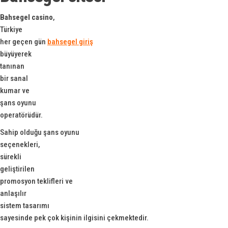
Bahsegel casino
,
Türkiye
her geçen gün
bahsegel giriş
büyüyerek
tanınan
bir sanal
kumar ve
şans oyunu
operatörüdür.
Sahip olduğu şans oyunu
seçenekleri,
sürekli
geliştirilen
promosyon teklifleri ve
anlaşılır
sistem tasarımı
sayesinde pek çok kişinin ilgisini çekmektedir.