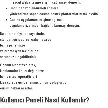
mevcut web sitesine erişim sağlamayı deneyin.
Doğrudan yönlendirmeli sitelere
yönlendirme yapan casino destek platformlarını takip edin.
Casino uygulaması erişime açıksa,
uygulama üzerinden bağlantı kurmayı deneyin.
Bu alternatif yollar sayesinde,
standart giriş adresi çalışmasa da
bahis panelinize
ve promosyon tekliflerine
sorunsuz ulaşabilirsiniz.
Önemli bir detay olarak,
kısıtlamalar kalıcı değildir ve
bahis sitesi operatörleri
kısa sürede güncellenmiş bir giriş oluşturup
erişimi tekrar açarlar.
Kullanıcı Paneli Nasıl Kullanılır?