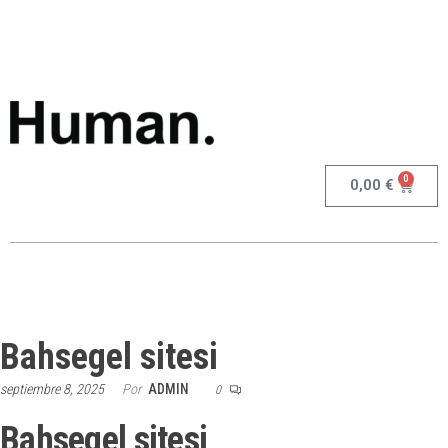
0
0,00
€
Bahsegel sitesi
septiembre 8, 2025
Por
ADMIN
0
Bahsegel sitesi