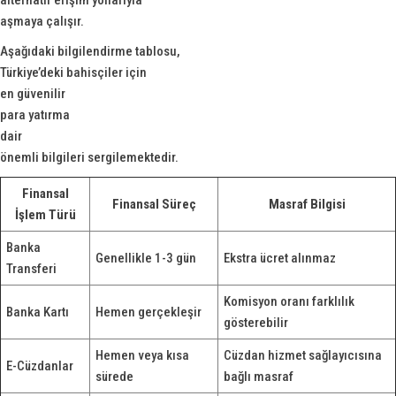
aşmaya çalışır.
Aşağıdaki bilgilendirme tablosu,
Türkiye’deki bahisçiler için
en güvenilir
para yatırma
dair
önemli bilgileri sergilemektedir.
Finansal
Finansal Süreç
Masraf Bilgisi
İşlem Türü
Banka
Genellikle 1-3 gün
Ekstra ücret alınmaz
Transferi
Komisyon oranı farklılık
Banka Kartı
Hemen gerçekleşir
gösterebilir
Hemen veya kısa
Cüzdan hizmet sağlayıcısına
E-Cüzdanlar
sürede
bağlı masraf