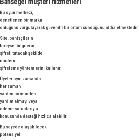
Bahsegel müşteri hizmetleri
Bu oyun merkezi,
denetlenen bir marka
olduğunu vurgulayarak güvenilir bir ortam sunduğunu iddia etmektedir.
Site, bahisçilerin
bireysel bilgilerini
şifreli tutacak şekilde
modern
şifreleme yöntemlerini kullanır.
Üyeler aynı zamanda
her zaman
yardım biriminden
yardım almayı veya
ödeme sorunlarıyla
konusunda desteği hızlıca alabilir.
Bu sayede oluşabilecek
potansiyel