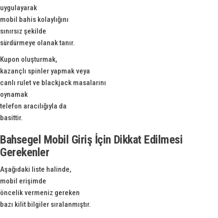
uygulayarak
mobil bahis kolaylığını
sınırsız şekilde
sürdürmeye olanak tanır.
Kupon oluşturmak,
kazançlı spinler yapmak veya
canlı rulet ve blackjack masalarını
oynamak
telefon aracılığıyla da
basittir.
Bahsegel Mobil Giriş İçin Dikkat Edilmesi
Gerekenler
Aşağıdaki liste halinde,
mobil erişimde
öncelik vermeniz gereken
bazı kilit bilgiler sıralanmıştır.