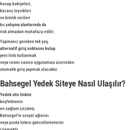
hesap bakiyeleri,
kazanç teşvikleri
ve kimlik verileri
bu
çalışma alanlarında da
risk almadan muhafaza edilir.
Yapmanız gereken tek şey,
alternatif giriş noktasını bulup
yeni linki kullanmak
veya resmi casino uygulaması üzerinden
otomatik giriş yapmak olacaktır.
Bahsegel Yedek Siteye Nasıl Ulaşılır?
Yedek site linkini
keşfetmenin
en sağlam çözümü,
Bahsegel’in sosyal ağlarını
veya posta listesi güncellemelerini
izlemektir.