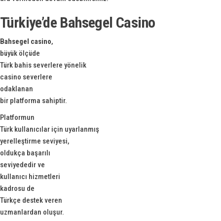
Türkiye’de Bahsegel Casino
Bahsegel casino
,
büyük ölçüde
Türk bahis severlere yönelik
casino severlere
odaklanan
bir platforma sahiptir.
Platformun
Türk kullanıcılar için uyarlanmış
yerelleştirme seviyesi,
oldukça başarılı
seviyededir ve
kullanıcı hizmetleri
kadrosu de
Türkçe destek veren
uzmanlardan oluşur.