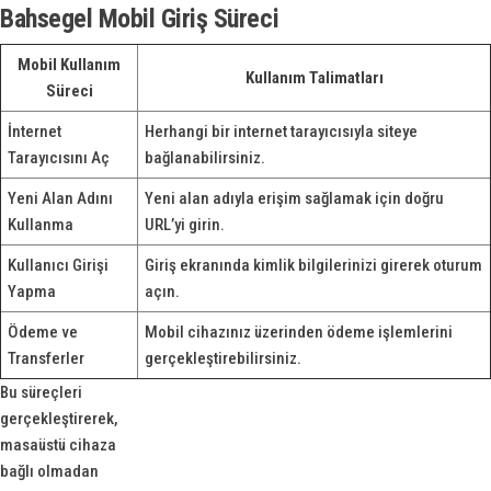
Bahsegel Mobil Giriş Süreci
Mobil Kullanım
Kullanım Talimatları
Süreci
İnternet
Herhangi bir internet tarayıcısıyla siteye
Tarayıcısını Aç
bağlanabilirsiniz.
Yeni Alan Adını
Yeni alan adıyla erişim sağlamak için doğru
Kullanma
URL’yi girin.
Kullanıcı Girişi
Giriş ekranında kimlik bilgilerinizi girerek oturum
Yapma
açın.
Ödeme ve
Mobil cihazınız üzerinden ödeme işlemlerini
Transferler
gerçekleştirebilirsiniz.
Bu süreçleri
gerçekleştirerek,
masaüstü cihaza
bağlı olmadan