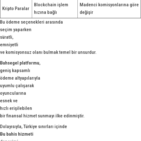
Blockchain işlem
Madenci komisyonlarına göre
Kripto Paralar
hızına bağlı
değişir
Bu ödeme seçenekleri arasında
seçim yaparken
süratli,
emniyetli
ve komisyonsuz olanı bulmak temel bir unsurdur.
Bahsegel platformu
,
geniş kapsamlı
ödeme altyapılarıyla
uyumlu çalışarak
oyuncularına
esnek ve
hızlı erişilebilen
bir finansal hizmet sunmayı ilke edinmiştir.
Dolayısıyla, Türkiye sınırları içinde
Bu bahis hizmeti