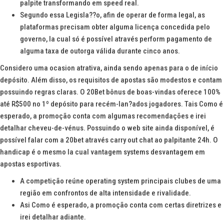
palpite transformando em speed real.
Segundo essa Legisla??o, afin de operar de forma legal, as
plataformas precisam obter alguma licença concedida pelo
governo, la cual só é possível através perform pagamento de
alguma taxa de outorga válida durante cinco anos.
Considero uma ocasion atrativa, ainda sendo apenas para o de início
depósito. Além disso, os requisitos de apostas são modestos e contam
possuindo regras claras. O 20Bet bônus de boas-vindas oferece 100%
até R$500 no 1º depósito para recém-lan?ados jogadores. Tais Como é
esperado, a promoção conta com algumas recomendações e irei
detalhar cheveu-de-vénus. Possuindo o web site ainda disponível, é
possível falar com a 20bet através carry out chat ao palpitante 24h. O
handicap é o mesmo la cual vantagem systems desvantagem em
apostas esportivas.
A competição reúne operating system principais clubes de uma
região em confrontos de alta intensidade e rivalidade.
Asi Como é esperado, a promoção conta com certas diretrizes e
irei detalhar adiante.