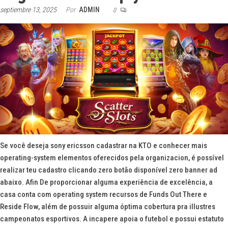
septiembre 13, 2025
Por
ADMIN
0
Se você deseja sony ericsson cadastrar na KTO e conhecer mais
operating-system elementos oferecidos pela organizacion, é possível
realizar teu cadastro clicando zero botão disponível zero banner ad
abaixo. Afin De proporcionar alguma experiência de excelência, a
casa conta com operating system recursos de Funds Out There e
Reside Flow, além de possuir alguma óptima cobertura pra illustres
campeonatos esportivos. A incapere apoia o futebol e possui estatuto