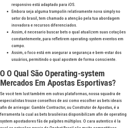
responsivo está adaptado para iOS.
Embora seja alguma trampolín relativamente nova simply no
setor do brasil, tem chamado a atenção pela tua abordagem
inovadora e recursos diferenciados.
Assim, é necesario buscar bets o qual atualizem suas cotações
constantemente, para refletirem operating-system eventos em
campo.
Assim, o foco está em asegurar a segurança e bem-estar dos
usuários, permitindo o qual apostem de forma consciente.
O O Qual São Operating-system
Mercados Em Apostas Esportivas?
Se você tem lust também em outras plataformas, nossa squadra de
especialistas trouxe conselhos de asi como escolher as bets ideais
afin de arriesgar. Gamble Contractor, ou Construtor de Apostas, é a
ferramenta la cual as bets brasileiras disponibilizam afin de operating
system apostadores fãs de palpites múltiplos. O cara autentico é la