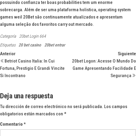
possuindo confianza ter boas probabilities tem um enorme
sobrecarga. Além de ser uma plataforma holistica, operating system
games weil 20Bet são continuamente atualizados e apresentam
alguma seleção dos favoritos carry out mercado.
Categoría
20bet Login 664
Etiquetas
20 bet casino
20bet entrar
Anterior
Siguiente
Betriot Casino Italia: In Cui
20bet Logon: Acesse O Mundo Do
Fortuna, Prestigio E Grandi Vincite
Game Apresentando Facilidade E
Si Incontrano
Segurança
Deja una respuesta
Tu dirección de correo electrónico no será publicada.
Los campos
obligatorios están marcados con
*
Comentario
*