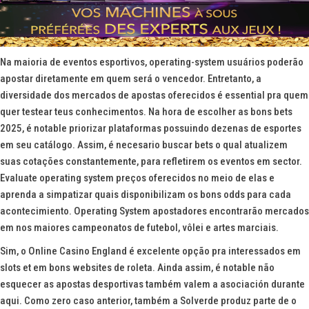
Na maioria de eventos esportivos, operating-system usuários poderão
apostar diretamente em quem será o vencedor. Entretanto, a
diversidade dos mercados de apostas oferecidos é essential pra quem
quer testear teus conhecimentos. Na hora de escolher as bons bets
2025, é notable priorizar plataformas possuindo dezenas de esportes
em seu catálogo. Assim, é necesario buscar bets o qual atualizem
suas cotações constantemente, para refletirem os eventos em sector.
Evaluate operating system preços oferecidos no meio de elas e
aprenda a simpatizar quais disponibilizam os bons odds para cada
acontecimiento. Operating System apostadores encontrarão mercados
em nos maiores campeonatos de futebol, vôlei e artes marciais.
Sim, o Online Casino England é excelente opção pra interessados em
slots et em bons websites de roleta. Ainda assim, é notable não
esquecer as apostas desportivas também valem a asociación durante
aqui. Como zero caso anterior, também a Solverde produz parte de o