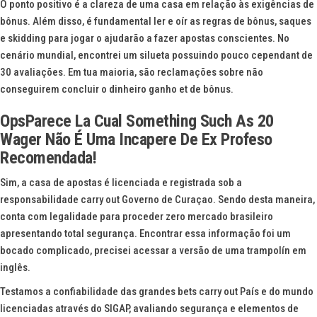
O ponto positivo é a clareza de uma casa em relação às exigências de
bônus. Além disso, é fundamental ler e oír as regras de bônus, saques
e skidding para jogar o ajudarão a fazer apostas conscientes. No
cenário mundial, encontrei um silueta possuindo pouco cependant de
30 avaliações. Em tua maioria, são reclamações sobre não
conseguirem concluir o dinheiro ganho et de bônus.
OpsParece La Cual Something Such As 20
Wager Não É Uma Incapere De Ex Profeso
Recomendada!
Sim, a casa de apostas é licenciada e registrada sob a
responsabilidade carry out Governo de Curaçao. Sendo desta maneira,
conta com legalidade para proceder zero mercado brasileiro
apresentando total segurança. Encontrar essa informação foi um
bocado complicado, precisei acessar a versão de uma trampolín em
inglês.
Testamos a confiabilidade das grandes bets carry out País e do mundo
licenciadas através do SIGAP, avaliando segurança e elementos de