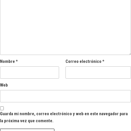
Nombre
*
Correo electrónico
*
Web
Guarda mi nombre, correo electrónico y web en este navegador para
la próxima vez que comente.