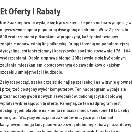
Et Oferty I Rabaty
Nie Zaakceptować wydaje się być szokiem, że piłka nożna wydaje się w
najwyższym stopniu popularną dyscypliną na stronie. Wraz Z przeszło
800 wydarzeniami piłkarskimi w propozycji, każdy obstawiający
znajdzie odpowiednią ligę piłkarską. Drugą i trzecią najpopularniejszą
dyscypliną jest tenis ziemny i koszykówka spośród stosownie 176 i 164
wydarzeniami. Ogólnie sprawa biorąc, 20Bet wydaje się być godnym
zaufania mieszkaniem, dostosowanym do zawodników o każdym
szczeblu umiejętności i budżecie.
Żeby rozpocząć, trzeba przejść do najlepszej sekcji na witrynie głównej
i przejrzeć dostępny wybór komputerów. Ten nadprogram wydaje się
przeznaczony gwoli nowych zawodników, dokonujących czołowej
wpłaty i wybierających tę ofertę. Pamiętaj, że ten nadprogram jest
dostępny jednokrotnie na klienta i musisz mieć ukończone 18 lat, żeby
móc grać. Wszyscy entuzjaści zakładów muzycznych i konsol
kasynowych mogą korzystać wraz z swej ulubionej zabawy hazardowej
odrzucić wyłącznie na komputerach stacjonarnych, lecz także na