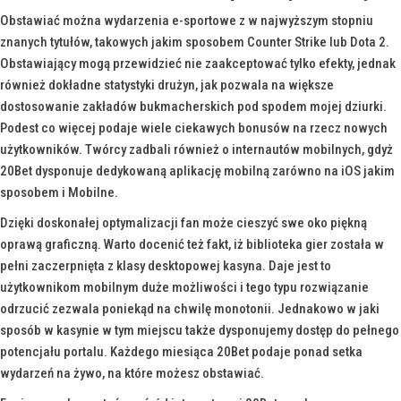
Obstawiać można wydarzenia e-sportowe z w najwyższym stopniu
znanych tytułów, takowych jakim sposobem Counter Strike lub Dota 2.
Obstawiający mogą przewidzieć nie zaakceptować tylko efekty, jednak
również dokładne statystyki drużyn, jak pozwala na większe
dostosowanie zakładów bukmacherskich pod spodem mojej dziurki.
Podest co więcej podaje wiele ciekawych bonusów na rzecz nowych
użytkowników. Twórcy zadbali również o internautów mobilnych, gdyż
20Bet dysponuje dedykowaną aplikację mobilną zarówno na iOS jakim
sposobem i Mobilne.
Dzięki doskonałej optymalizacji fan może cieszyć swe oko piękną
oprawą graficzną. Warto docenić też fakt, iż biblioteka gier została w
pełni zaczerpnięta z klasy desktopowej kasyna. Daje jest to
użytkownikom mobilnym duże możliwości i tego typu rozwiązanie
odrzucić zezwala poniekąd na chwilę monotonii. Jednakowo w jaki
sposób w kasynie w tym miejscu także dysponujemy dostęp do pełnego
potencjału portalu. Każdego miesiąca 20Bet podaje ponad setka
wydarzeń na żywo, na które możesz obstawiać.