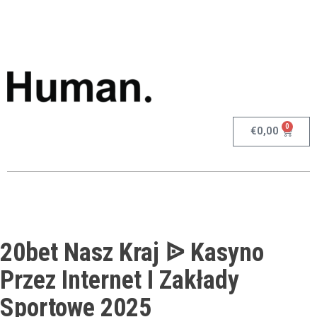
0
€
0,00
20bet Nasz Kraj ᐉ Kasyno
Przez Internet I Zakłady
Sportowe 2025