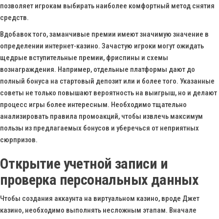
позволяет игрокам выбирать наиболее комфортный метод снятия
средств.
Вдобавок того, заманчивые премии имеют значимую значение в
определении интернет-казино. Зачастую игроки могут ожидать
щедрые вступительные премии, фриспины и схемы
вознаграждения. Например, отдельные платформы дают до
полный бонуса на стартовый депозит или и более того. Указанные
советы не только повышают вероятность на выигрыш, но и делают
процесс игры более интересным. Необходимо тщательно
анализировать правила промоакций, чтобы извлечь максимум
пользы из предлагаемых бонусов и уберечься от неприятных
сюрпризов.
Открытие учетной записи и
проверка персональных данных
Чтобы создания аккаунта на виртуальном казино, вроде Джет
казино, необходимо выполнять несложным этапам. Вначале