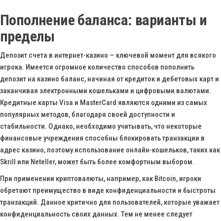
Пополнение баланса: варианты и
пределы
Депозит счета в интернет-казино — ключевой момент для всякого
игрока. Имеется огромное количество способов пополнить
депозит на казино баланс, начиная от кредиток и дебетовых карт и
заканчивая электронными кошельками и цифровыми валютами.
Кредитные карты Visa и MasterCard являются одними из самых
популярных методов, благодаря своей доступности и
стабильности. Однако, необходимо учитывать, что некоторые
финансовые учреждения способны блокировать транзакции в
адрес казино, поэтому использование онлайн-кошельков, таких как
Skrill или Neteller, может быть более комфортным выбором.
При применении криптовалюты, например, как Bitcoin, игроки
обретают преимущество в виде конфиденциальности и быстроты
транзакций. Данное критично для пользователей, которые уважает
конфиденциальность своих данных. Тем не менее следует