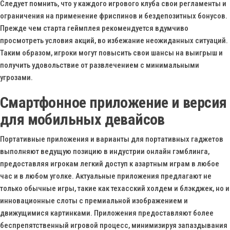
Следует помнить, что у каждого игрового клуба свои регламенты и
ограничения на применение фриспинов и бездепозитных бонусов.
Прежде чем старта геймплея рекомендуется вдумчиво
просмотреть условия акций, во избежание неожиданных ситуаций.
Таким образом, игроки могут повысить свои шансы на выигрыш и
получить удовольствие от развлечением с минимальными
угрозами.
Смартфонное приложение и версия
для мобильных девайсов
Портативные приложения и варианты для портативных гаджетов
выполняют ведущую позицию в индустрии онлайн гэмблинга,
предоставляя игрокам легкий доступ к азартным играм в любое
час и в любом уголке. Актуальные приложения предлагают не
только обычные игры, такие как техасский холдем и блэкджек, но и
инновационные слоты с премиальной изображением и
движущимися картинками. Приложения предоставляют более
беспрепятственный игровой процесс, минимизируя запаздывания