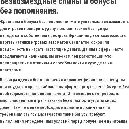
Безвозмездные спины и бонусы
без пополнения.
Фриспины и бонусы без пополнения — это уникальная возможность
для игроков проверить удачу в онлайн казино без нужды
вкладывать собственные ресурсы. Фриспины дают возможность
вертеть катушки игровых автоматов бесплатно, сохраняя
возможность выиграть настоящие деньги. Данные оферы часто
предлагаются начинающим игрокам при регистрации, что
превращает их в отличным способом войти в курс дела на
платформе.
Вознаграждения без пополнения являются финансовые ресурсы
или ссуды, которые гэмблинг-платформа предлагает геймерам без
необходимости пополнения счета. Они позволяют опробовать
многочисленные игры и тактики без опасности утраты своих
денег. Тем не менее необходимо принять во внимание на
требования отыгрыша: зачастую такие бонусы требуют
выполнения определенных условий перед получением выигрыша.