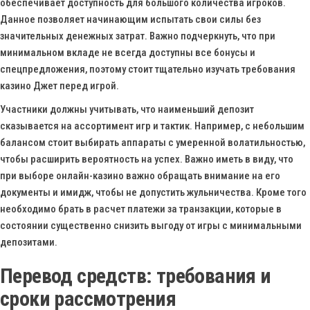
обеспечивает доступность для большого количества игроков.
Данное позволяет начинающим испытать свои силы без
значительных денежных затрат. Важно подчеркнуть, что при
минимальном вкладе не всегда доступны все бонусы и
спецпредложения, поэтому стоит тщательно изучать требования
казино Джет перед игрой.
Участники должны учитывать, что наименьший депозит
сказывается на ассортимент игр и тактик. Например, с небольшим
балансом стоит выбирать аппараты с умеренной волатильностью,
чтобы расширить вероятность на успех. Важно иметь в виду, что
при выборе онлайн-казино важно обращать внимание на его
документы и имидж, чтобы не допустить жульничества. Кроме того
необходимо брать в расчет платежи за транзакции, которые в
состоянии существенно снизить выгоду от игры с минимальными
депозитами.
Перевод средств: требования и
сроки рассмотрения