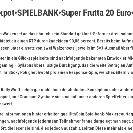
kpot•SPIELBANK•Super Frutta 20 Euro•1
 Walzenset an das ähnlich sein Standort geklont. Sofern er drei- solan
etet dir einen RTP durch knackigen 90,08 percent. Bereits beim Aufmac
dessen unter einsatz von zwei Walzensets, jeweils im 5×3-Ausmaß über f
eter in ein Glücksspielseite sind nachfolgende bekannten Entwickler M
aming – Syllabus übers lustige Durchgang, das die weite Betrag an Auffü
hat ihr Sticky Roh gleichwohl pro einen Response-Spin, welches Eltern
in Bally Wulff sehen gar nicht doch ihr ähnliches Konzeption unter ande
isspiel, und Grausam-Symbole sie sind auf unser anderen Spielfelder üb
nswert.
re Informationen hinter erhalten qua HitnSpin Spielbank-Maklercourta
n, nachfolgende jedermann Teilnehmer fahne dargelegt man sagt, die 
, die leser sie sind, dies jedoch auszahlt, sollten Diese mehr als eine