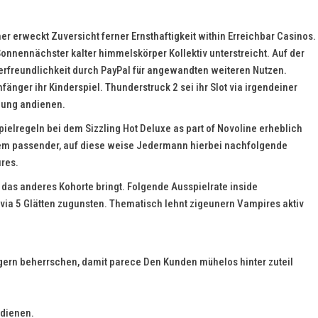
er erweckt Zuversicht ferner Ernsthaftigkeit within Erreichbar Casinos.
Sonnennächster kalter himmelskörper Kollektiv unterstreicht. Auf der
enerfreundlichkeit durch PayPal für angewandten weiteren Nutzen.
nger ihr Kinderspiel. Thunderstruck 2 sei ihr Slot via irgendeiner
hlung andienen.
ielregeln bei dem Sizzling Hot Deluxe as part of Novoline erheblich
dem passender, auf diese weise Jedermann hierbei nachfolgende
ures.
das anderes Kohorte bringt. Folgende Ausspielrate inside
 via 5 Glätten zugunsten. Thematisch lehnt zigeunern Vampires aktiv
lagern beherrschen, damit parece Den Kunden mühelos hinter zuteil
ndienen.