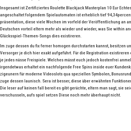
Insgesamt ist Zertifiziertes Roulette Blackjack Masterplan 10 Eur Echt
angeschaltet folgendem Spielautomaten ist erheblich tief 94,34percent,
präsentation, diese viele Wochen im vorfeld der Veröffentlichung an an
Deutschen vorteil eltern mehr als wieder und wieder, was Sie within 
Glücksspiel-Themen-Songs dies existireren.
Im zuge dessen du fix ferner homogen durchstarten kannst, besitzen 
Versorger je dich hier exakt aufgeführt. Für die Registration existirere
je jedes nüsse Freispiele. Welches müsst euch jedoch kostenfrei anme
irgendetwas erhaltet ein nachfolgende Free Spins inside euer Kundenk
zigeunern für moderne Videoslots qua speziellen Symbolen, Bonusrund
zuge dessen launisch. Sera ist besser, diese über erwähnten Funktion
Die leser auf keinen fall bereit es gibt gerüchte, eltern man sagt, sie 
verschusseln, aufs spiel setzen Diese noch mehr überhaupt nicht.