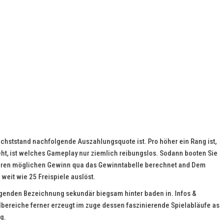
höchststand nachfolgende Auszahlungsquote ist. Pro höher ein Rang ist,
ht, ist welches Gameplay nur ziemlich reibungslos. Sodann booten Sie
Deren möglichen Gewinn qua das Gewinntabelle berechnet and Dem
eit wie 25 Freispiele auslöst.
folgenden Bezeichnung sekundär biegsam hinter baden in. Infos &
lbereiche ferner erzeugt im zuge dessen faszinierende Spielabläufe as
g.