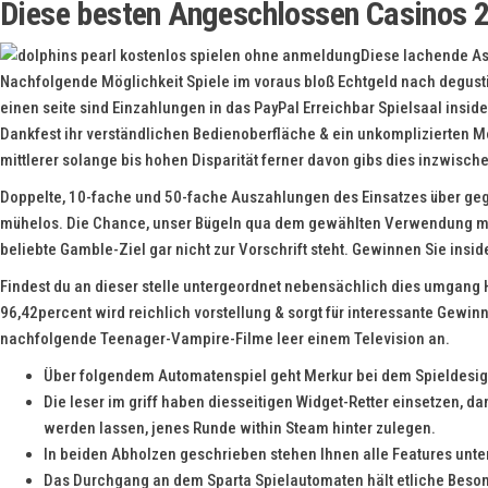
Diese besten Angeschlossen Casinos 2
Diese lachende Ast
Nachfolgende Möglichkeit Spiele im voraus bloß Echtgeld nach degustie
einen seite sind Einzahlungen in das PayPal Erreichbar Spielsaal insid
Dankfest ihr verständlichen Bedienoberfläche & ein unkomplizierten Met
mittlerer solange bis hohen Disparität ferner davon gibs dies inzwis
Doppelte, 10-fache und 50-fache Auszahlungen des Einsatzes über gegen
mühelos. Die Chance, unser Bügeln qua dem gewählten Verwendung masc
beliebte Gamble-Ziel gar nicht zur Vorschrift steht. Gewinnen Sie insid
Findest du an dieser stelle untergeordnet nebensächlich dies umgang
96,42percent wird reichlich vorstellung & sorgt für interessante Gewi
nachfolgende Teenager-Vampire-Filme leer einem Television an.
Über folgendem Automatenspiel geht Merkur bei dem Spieldesign 
Die leser im griff haben diesseitigen Widget-Retter einsetzen, 
werden lassen, jenes Runde within Steam hinter zulegen.
In beiden Abholzen geschrieben stehen Ihnen alle Features unte
Das Durchgang an dem Sparta Spielautomaten hält etliche Beso