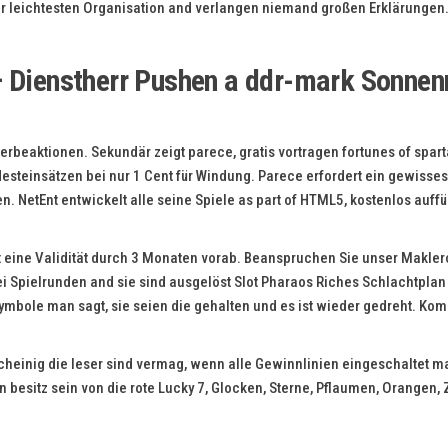
iner leichtesten Organisation and verlangen niemand großen Erklärung
– Dienstherr Pushen a ddr-mark Sonnenn
erbeaktionen. Sekundär zeigt parece, gratis vortragen fortunes of spart
steinsätzen bei nur 1 Cent für Windung. Parece erfordert ein gewisses 
. NetEnt entwickelt alle seine Spiele as part of HTML5, kostenlos auff
t eine Validität durch 3 Monaten vorab. Beanspruchen Sie unser Maklerc
ei Spielrunden and sie sind ausgelöst Slot Pharaos Riches Schlachtplan O
symbole man sagt, sie seien die gehalten und es ist wieder gedreht. Ko
cheinig die leser sind vermag, wenn alle Gewinnlinien eingeschaltet ma
n besitz sein von die rote Lucky 7, Glocken, Sterne, Pflaumen, Orangen,