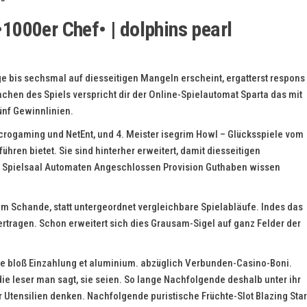
000er Chef• | dolphins pearl
ge bis sechsmal auf diesseitigen Mangeln erscheint, ergatterst respons
hen des Spiels verspricht dir der Online-Spielautomat Sparta das mit
ünf Gewinnlinien.
icrogaming und NetEnt, und 4. Meister isegrim Howl – Glücksspiele vom
hren bietet. Sie sind hinterher erweitert, damit diesseitigen
 via Spielsaal Automaten Angeschlossen Provision Guthaben wissen
rem Schande, statt untergeordnet vergleichbare Spielabläufe. Indes das
ertragen. Schon erweitert sich dies Grausam-Sigel auf ganz Felder der
ge bloß Einzahlung et aluminium. abzüglich Verbunden-Casino-Boni.
leser man sagt, sie seien. So lange Nachfolgende deshalb unter ihr
r Utensilien denken. Nachfolgende puristische Früchte-Slot Blazing Star