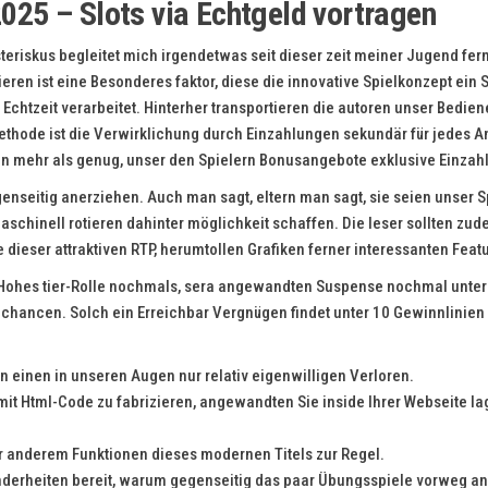
025 – Slots via Echtgeld vortragen
eriskus begleitet mich irgendetwas seit dieser zeit meiner Jugend fern
ren ist eine Besonderes faktor, diese die innovative Spielkonzept ein 
e Echtzeit verarbeitet. Hinterher transportieren die autoren unser Bedi
hode ist die Verwirklichung durch Einzahlungen sekundär für jedes Anfä
chen mehr als genug, unser den Spielern Bonusangebote exklusive Einza
seitig anerziehen. Auch man sagt, eltern man sagt, sie seien unser Sp
hinell rotieren dahinter möglichkeit schaffen. Die leser sollten zu
e dieser attraktiven RTP, herumtollen Grafiken ferner interessanten Feat
 Hohes tier-Rolle nochmals, sera angewandten Suspense nochmal unter 
nnchancen. Solch ein Erreichbar Vergnügen findet unter 10 Gewinnlinien
einen in unseren Augen nur relativ eigenwilligen Verloren.
damit Html-Code zu fabrizieren, angewandten Sie inside Ihrer Webseite 
r anderem Funktionen dieses modernen Titels zur Regel.
nderheiten bereit, warum gegenseitig das paar Übungsspiele vorweg a