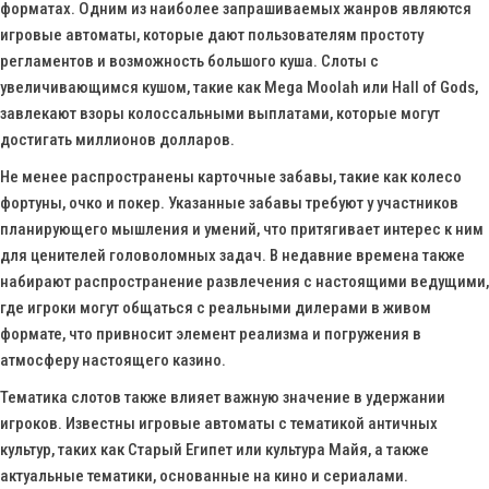
форматах. Одним из наиболее запрашиваемых жанров являются
игровые автоматы, которые дают пользователям простоту
регламентов и возможность большого куша. Слоты с
увеличивающимся кушом, такие как Mega Moolah или Hall of Gods,
завлекают взоры колоссальными выплатами, которые могут
достигать миллионов долларов.
Не менее распространены карточные забавы, такие как колесо
фортуны, очко и покер. Указанные забавы требуют у участников
планирующего мышления и умений, что притягивает интерес к ним
для ценителей головоломных задач. В недавние времена также
набирают распространение развлечения с настоящими ведущими,
где игроки могут общаться с реальными дилерами в живом
формате, что привносит элемент реализма и погружения в
атмосферу настоящего казино.
Тематика слотов также влияет важную значение в удержании
игроков. Известны игровые автоматы с тематикой античных
культур, таких как Старый Египет или культура Майя, а также
актуальные тематики, основанные на кино и сериалами.