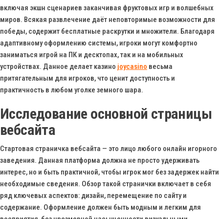
включая экшн сценариев заканчивая фруктовых игр и волшебных
миров. Всякая развлечение даёт неповторимые возможности для
победы, содержит бесплатные раскрутки и множители. Благодаря
адаптивному оформлению системы, игроки могут комфортно
заниматься игрой на ПК и десктопах, так и на мобильных
устройствах. Данное делает казино
joycasino
весьма
притягательным для игроков, что ценит доступность и
практичность в любом уголке земного шара.
Исследование основной страницы
вебсайта
Стартовая страничка вебсайта — это лицо любого онлайн игорного
заведения. Данная платформа должна не просто удерживать
интерес, но и быть практичной, чтобы игрок мог без задержек найти
необходимые сведения. Обзор такой странички включает в себя
ряд ключевых аспектов: дизайн, перемещение по сайту и
содержание. Оформление должен быть модным и легким для
восприятия, без чрезмерной насыщенности визуальными