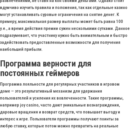
развлечениями, не ставя на кон своими деньгами. Однако стоит
вдумчиво изучить правила и положения, так как отдельные казино
могут устанавливать суровые ограничения на снятие денег. К
примеру, максимальная размер выплаты может быть равна 100
у.е., а время действия премии сужен несколькими сутками. Данное
подразумевает, что участнику нужно быть внимательным и быстро
задействовать предоставленные возможности для получения
наибольшей прибыли.
Программа верности для
постоянных геймеров
Программа лояльности для регулярных участников в игровом
доме — это результативный механизм для удержания
пользователей и усиления их вовлеченности. Такие программы,
например joy casino, часто дают уникальные вознаграждения,
даровые вращения и возврат средств, что повышает выгоду и
интерес к игре. Пользователи программы получают поинты за
любую ставку, которые потом можно превратить на реальные