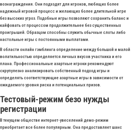
вознаграждения. Они подходят для игроков, любящих более
надежный игровой процесс и желающих более длительной игре
без высоких угроз. Подобные игры позволяют сохранить баланс и
кайфовать от процессом продолжительнее без существенных
проигрышей. Образцом способны служить обычные слоты либо
настольные игры с постоянными выплатами.
В области онлайн гэмблинга определение между большой и малой
волатильностью определяется личных вкусов участника и его
плана. Профессиональные азартные игроки рекомендуют
скрупулезно анализировать собственный подход игры и
определять соответствующие азартные игры в зависимости от
ожидаемого уровня риска и потенциальных призов.
Тестовый-режим безо нужды
регистрации
В текущем обществе интернет-увеселений демо-режим
приобретает все более популярным. Она предоставляет шанс