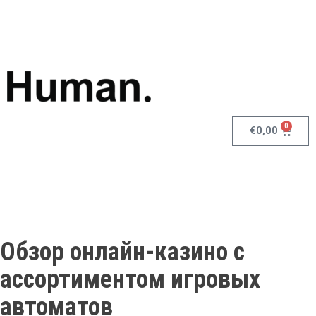
0
€
0,00
Обзор онлайн-казино с
ассортиментом игровых
автоматов