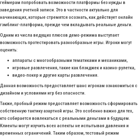
геймерам попробовать возможности платформы без нужды в
заведения учетной записи. Это в частности актуально для
начинающих, которые стремятся осознать, как действует онлайн
гэмблинг-платформа, прежде чем вкладывать реальные деньги.
Одним из числа ведущих плюсов демо-режима выступает
возможность протестировать разнообразные игры. Игроки могут
оценить:
аппараты с многообразными тематиками и механиками,
игровые развлечения, такие как блэкджек и казино-рулетка,
видео-покер и другие карты развлечения.
Данная возможность предоставляет шанс игрокам ознакомиться с
дизайном и условиями игр без опасности.
Также, пробный режим предоставляет возможность сформировать
собственную тактику азартной игры. Это особенно важно для тех,
кто собирается вовлекаться с реальными деньгами в будущем.
Клиенты могут изучить всех аспекты не испытывая давления и
временных ограничений. Таким образом, тестовый режим