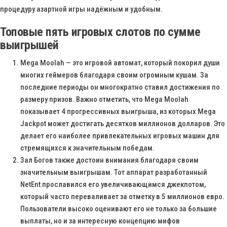
процедуру азартной игры надёжным и удобным.
Топовые пять игровых слотов по сумме
выигрышей
Mega Moolah — это игровой автомат, который покорил души
многих геймеров благодаря своим огромным кушам. За
последние периоды он многократно ставил достижения по
размеру призов. Важно отметить, что Mega Moolah
показывает 4 прогрессивных выигрыша, из которых Mega
Jackpot может достигать десятков миллионов долларов. Это
делает его наиболее привлекательных игровых машин для
стремящихся к значительным победам.
Зал Богов также достоин внимания благодаря своим
значительным выигрышам. Тот аппарат разработанный
NetEnt прославился его увеличивающимся джекпотом,
который часто переваливает за отметку в 5 миллионов евро.
Пользователи высоко оценивают его не только за большие
выплаты, но и за интересную концепцию мифов