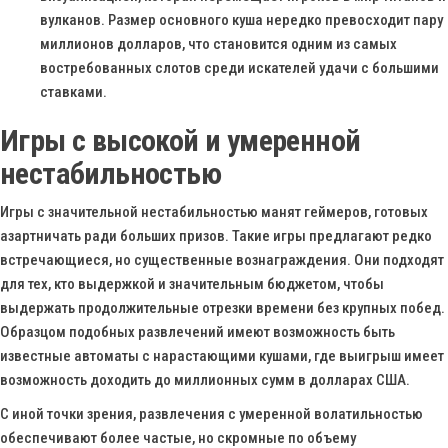
вулканов. Размер основного куша нередко превосходит пару
миллионов долларов, что становится одним из самых
востребованных слотов среди искателей удачи с большими
ставками.
Игры с высокой и умеренной
нестабильностью
Игры с значительной нестабильностью манят геймеров, готовых
азартничать ради больших призов. Такие игры предлагают редко
встречающиеся, но существенные вознаграждения. Они подходят
для тех, кто выдержкой и значительным бюджетом, чтобы
выдержать продолжительные отрезки времени без крупных побед.
Образцом подобных развлечений имеют возможность быть
известные автоматы с нарастающими кушами, где выигрыш имеет
возможность доходить до миллионных сумм в долларах США.
С иной точки зрения, развлечения с умеренной волатильностью
обеспечивают более частые, но скромные по объему