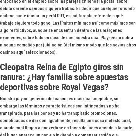
enfocando en el empleo sobre las parejas chilenos la postal sobre
débito carente campos siquiera trabas.
Es decir que cualquier oriundo
chileno suele iniciar un perfil RUT, es indiferente referente a qué
trabaje siquiera todo gane. Las límites mínimos así­ como máximos son
algo restrictivos, aunque se encuentran dentro de las márgenes
excelentes, sobre todo en caso de que muestra cual Playzee no cobra
ninguna cometido por jubilación (del mismo modo que los novios otros
casinos aquí seleccionados).
Cleopatra Reina de Egipto giros sin
ranura: ¿Hay familia sobre apuestas
deportivas sobre Royal Vegas?
Nuestro payout genérico del casino es más cual aceptable, sin
embargo las términos y características son intrincados y no ha
transpirado, para las bonos y no ha transpirado promociones,
complicadas de dar con. Igualmente, resulta una cosa molesto cual,
cuando cual llegan a convertirse en focos de luces accede a la parte
del lugar, aparece un pop-up invitando a comenzar sesión o a