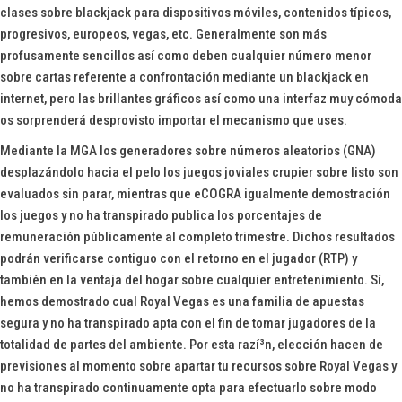
clases sobre blackjack para dispositivos móviles, contenidos típicos,
progresivos, europeos, vegas, etc. Generalmente son más
profusamente sencillos así­ como deben cualquier número menor
sobre cartas referente a confrontación mediante un blackjack en
internet, pero las brillantes gráficos así­ como una interfaz muy cómoda
os sorprenderá desprovisto importar el mecanismo que uses.
Mediante la MGA los generadores sobre números aleatorios (GNA)
desplazándolo hacia el pelo los juegos joviales crupier sobre listo son
evaluados sin parar, mientras que eCOGRA igualmente demostración
los juegos y no ha transpirado publica los porcentajes de
remuneración públicamente al completo trimestre. Dichos resultados
podrán verificarse contiguo con el retorno en el jugador (RTP) y
también en la ventaja del hogar sobre cualquier entretenimiento. Sí,
hemos demostrado cual Royal Vegas es una familia de apuestas
segura y no ha transpirado apta con el fin de tomar jugadores de la
totalidad de partes del ambiente. Por esta razí³n, elección hacen de
previsiones al momento sobre apartar tu recursos sobre Royal Vegas y
no ha transpirado continuamente opta para efectuarlo sobre modo