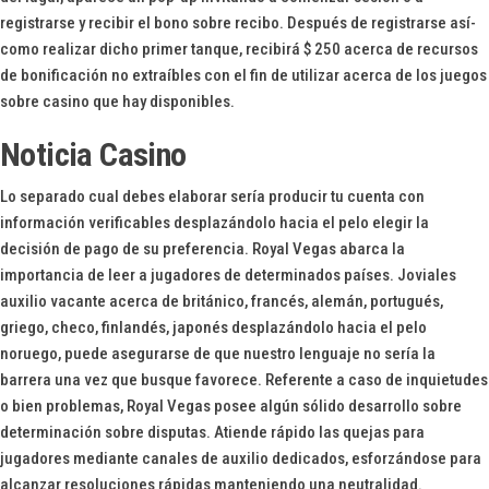
registrarse y recibir el bono sobre recibo. Después de registrarse así­
como realizar dicho primer tanque, recibirá $ 250 acerca de recursos
de bonificación no extraíbles con el fin de utilizar acerca de los juegos
sobre casino que hay disponibles.
Noticia Casino
Lo separado cual debes elaborar serí­a producir tu cuenta con
información verificables desplazándolo hacia el pelo elegir la
decisión de pago de su preferencia. Royal Vegas abarca la
importancia de leer a jugadores de determinados países. Joviales
auxilio vacante acerca de británico, francés, alemán, portugués,
griego, checo, finlandés, japonés desplazándolo hacia el pelo
noruego, puede asegurarse de que nuestro lenguaje no sería la
barrera una vez que busque favorece. Referente a caso de inquietudes
o bien problemas, Royal Vegas posee algún sólido desarrollo sobre
determinación sobre disputas. Atiende rápido las quejas para
jugadores mediante canales de auxilio dedicados, esforzándose para
alcanzar resoluciones rápidas manteniendo una neutralidad.