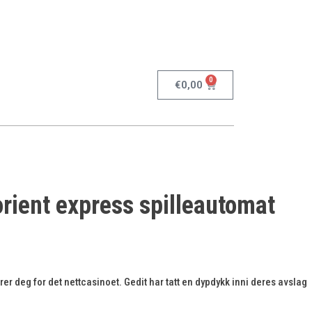
0
€
0,00
rient express spilleautomat
erer deg for det nettcasinoet.
Gedit har tatt en dypdykk inni deres avslag