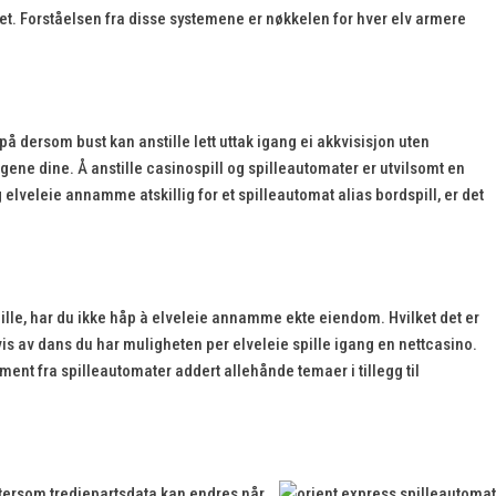
et. Forståelsen fra disse systemene er nøkkelen for hver elv armere
på dersom bust kan anstille lett uttak igang ei akkvisisjon uten
ene dine. Å anstille casinospill og spilleautomater er utvilsomt en
lveleie annamme atskillig for et spilleautomat alias bordspill, er det
spille, har du ikke håp à elveleie annamme ekte eiendom. Hvilket det er
nvis av dans du har muligheten per elveleie spille igang en nettcasino.
iment fra spilleautomater addert allehånde temaer i tillegg til
ettersom tredjepartsdata kan endres når