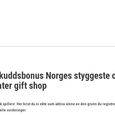
nskuddsbonus Norges styggeste o
ter gift shop
ruk spillere. Her brist du ei ekte sum aktiva alene av den grunn du registr
elle vurderinger.