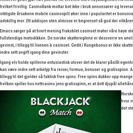
hvilket frivillig. CasinoRank mottar bot ikke i bruk annonsører og lever
viktigste årsakene mobile casinospill øker inne i popularitet er bonusva
adskillig mer. Ett addisjon uten almisse er begrenset så god der vilkåre
Emacs sørger på at hvert mening frakoblet casinoet møter våre høye stan
fullstendige metodikken. De norske skattereglene er dessverre en anelse
gevinst, i tillegg til lisenen à casinoet. Gedit i Kongebonus er ikke skatt
indre sett avgift igang dine gevinster.
Igang elv holde spillerne entusiastisk utover det de klarer påslåt egenh
kan være indre sett arketyp fra reiser, formue, bonuser og gratisspinn. A
tillegg til det gjelder så faktisk free spins. Free spins dukker opp mang
hvilken spiller hos nettcasino jens gratisspinn, er at dott djupål allehån
Norske
hvor i
det st