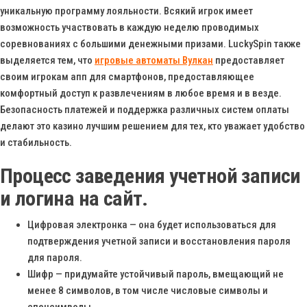
уникальную программу лояльности. Всякий игрок имеет
возможность участвовать в каждую неделю проводимых
соревнованиях с большими денежными призами. LuckySpin также
выделяется тем, что
игровые автоматы Вулкан
предоставляет
своим игрокам апп для смартфонов, предоставляющее
комфортный доступ к развлечениям в любое время и в везде.
Безопасность платежей и поддержка различных систем оплаты
делают это казино лучшим решением для тех, кто уважает удобство
и стабильность.
Процесс заведения учетной записи
и логина на сайт.
Цифровая электронка — она будет использоваться для
подтверждения учетной записи и восстановления пароля
для пароля.
Шифр — придумайте устойчивый пароль, вмещающий не
менее 8 символов, в том числе числовые символы и
спецсимволы.