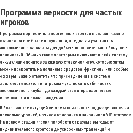
Программа верности для частых
игроков
Программа верности для постоянных игроков в онлайн казино
становится все более популярной, предлагая участникам
эксклюзивные варианты для добычи дополнительных бонусов и
привилегий. Обычно такие платформы включают в себя систему
аккумуляции поинтов за каждую ставку или игру, которые затем
можно превратить на наличные средства, фриспины или особые
офферы. Важно отметить, что присоединение в системе
лояльности позволяет игрокам чувствовать себя частью
эксклюзивного клуба, где каждый этап открывает новые
возможности и вознаграждения.
В большинстве ситуаций системы лояльности подразделяются на
несколько уровней, начиная от новичка и заканчивая VIP-статусом.
На всяком стадии игроки приобретают разные выгоды: от
индивидуального куратора до ускоренных транзакций и