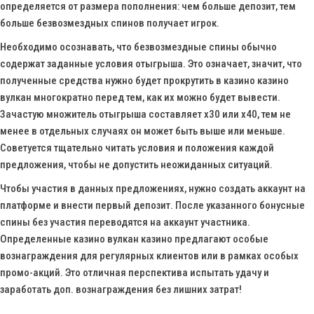
определяется от размера пополнения: чем больше депозит, тем
больше безвозмездных спинов получает игрок.
Необходимо осознавать, что безвозмездные спины обычно
содержат заданные условия отыгрыша. Это означает, значит, что
полученные средства нужно будет прокрутить в казино казино
вулкан многократно перед тем, как их можно будет вывести.
Зачастую множитель отыгрыша составляет x30 или x40, тем не
менее в отдельных случаях он может быть выше или меньше.
Советуется тщательно читать условия и положения каждой
предложения, чтобы не допустить неожиданных ситуаций.
Чтобы участия в данных предложениях, нужно создать аккаунт на
платформе и внести первый депозит. После указанного бонусные
спины без участия переводятся на аккаунт участника.
Определенные казино вулкан казино предлагают особые
вознаграждения для регулярных клиентов или в рамках особых
промо-акций. Это отличная перспектива испытать удачу и
заработать доп. вознаграждения без лишних затрат!