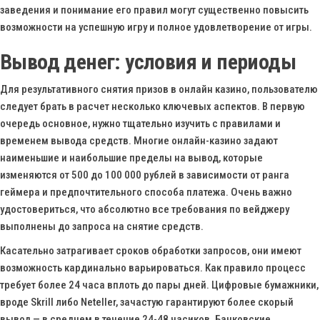
заведения и понимание его правил могут существенно повысить
возможности на успешную игру и полное удовлетворение от игры.
Вывод денег: условия и периоды
Для результативного снятия призов в онлайн казино, пользователю
следует брать в расчет несколько ключевых аспектов. В первую
очередь основное, нужно тщательно изучить с правилами и
временем вывода средств. Многие онлайн-казино задают
наименьшие и наибольшие пределы на вывод, которые
изменяются от 500 до 100 000 рублей в зависимости от ранга
геймера и предпочтительного способа платежа. Очень важно
удостовериться, что абсолютно все требования по вейджеру
выполнены до запроса на снятие средств.
Касательно затрагивает сроков обработки запросов, они имеют
возможность кардинально варьироваться. Как правило процесс
требует более 24 часа вплоть до пары дней. Цифровые бумажники,
вроде Skrill либо Neteller, зачастую гарантируют более скорый
вывод — в среднем в течение 24-48 часиков. Банковские