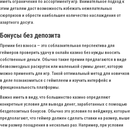
иметь ограничения по ассортименту игр. Внимательное подход к
этим деталям даст возможность избежать нежелательных
сюрпризов и обрести наибольшее количество наслаждения от
азартного досуга.
Бонусы без депозита
Премии без взноса — это соблазнительная перспектива для
геймеров проверить удачу в онлайн казино без нужды вносить
собственные деньги. Обычно такие премии предлагаются в виде
безвозмездных раскруток или маленькой суммы денег, которую
можно применять для игр. Такой оптимальный метод для новичков
в деле познакомиться с геймплеем и изучить интерфейс и
функциональность платформы.
Важно иметь в виду, что большинство казино определяют
конкретные условия для вывода денег, заработанных с помощью
бездепозитных бонусов. Обычно это условия по вейджеру, которые
предполагают, что геймер должен сделать ставки на размер, выше
чем размер поощрения в несколько раз. Например, при условии