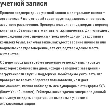
учетной записи
Процесс подтверждения учетной записи в виртуальном казино —
это значимый шаг, который гарантирует надежность и честность
азартного развлечения. Проверка позволяет подтвердить персону
клиента и обезопасить его активы от жульничества. Для успешного
прохождения этого процесса игроку необходимо предоставить
комплект бумаг, включая такие, как удостоверение личности или
водительское удостоверение, а также подтверждение места
жительства.
Обычно процедура требует примерно от нескольких часов до
некоторого количества дней, исходя из игорного заведения и
загруженности службы поддержки. Необходимо учитывать, что
проверка не только оберегает пользователя, но и дает
возможность казино соблюдать международные стандарты KYC
(Know Your Customer). Геймеры, какие удачно завершили данный
шаг, могут ожидать оперативные выплаты и участие в
эксклюзивных акциях.