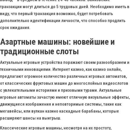
транзакции могут длиться до 5 трудовых дней. Необходимо иметь в
виду, что первый транзакция возможно, будет потребовать
дополнительно идентификации личности, что способно продлить
срок ожидания.
Азартные машины: новейшие и
традиционные слоты
Актуальные игровые устройства поражают своим разнообразием и
техничными инновациями. Интернет казино, как казино онлайн,
предлагают огромное количество различных игровых автоматов,
от классических фруктовых машин до многослойных видеослотов
с увлекательными историями и призовыми турами. Актуальные
игровые автоматы зачастую имеют отличную визуальные эффекты,
движущиеся изображения и неповторимые системы, такие как
мегавейсы, или вулкан казино каскадные барабаны, которые
расширяют шансы на выигрыш.
Классические игровые машины, несмотря на их простоту,