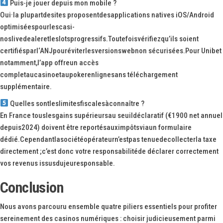
Puis‑je jouer depuis mon mobile ?
Oui·la plupartdesites proposentdesapplications natives iOS/Android
optimiséespourlescasi­
noslivedealeretleslotsprogressifs.Toutefoisvérifiezqu’ils soient
certifiésparl​‘AN​Jpouréviterlesversionswebnon sécurisées.Pour Unibet
notamment,l’app offreun accès
completaucasinoetaupokerenlignesans téléchargement
supplémentaire.​
Quelles sontleslimitesfiscalesàconnaître ?
En France touslesgains supérieursau seuildéclaratif (€1900 net annuel
depuis2024) doivent être reportésauximpôtsviaun formulaire
dédié.Cependantlasociétéopérateurn’estpas tenuedecollecterla taxe
directement ;c’est donc votre responsabilitéde déclarer correctement
vos revenus issusdujeuresponsable.
Conclusion
Nous avons parcouru ensemble quatre piliers essentiels pour profiter
sereinement des casinos numériques : choisir judicieusement parmi