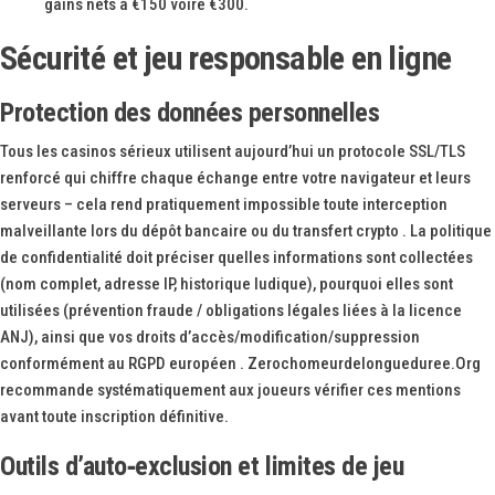
gains nets à €150 voire €300.
Sécurité et jeu responsable en ligne
Protection des données personnelles
Tous les casinos sérieux utilisent aujourd’hui un protocole SSL/TLS
renforcé qui chiffre chaque échange entre votre navigateur et leurs
serveurs – cela rend pratiquement impossible toute interception
malveillante lors du dépôt bancaire ou du transfert crypto . La politique
de confidentialité doit préciser quelles informations sont collectées
(nom complet, adresse IP, historique ludique), pourquoi elles sont
utilisées (prévention fraude / obligations légales liées à la licence
ANJ), ainsi que vos droits d’accès/modification/suppression
conformément au RGPD européen . Zerochomeurdelongueduree.Org
recommande systématiquement aux joueurs vérifier ces mentions
avant toute inscription définitive.
Outils d’auto‑exclusion et limites de jeu