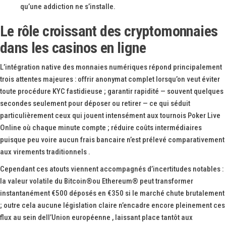
qu’une addiction ne s’installe.
Le rôle croissant des cryptomonnaies
dans les casinos en ligne
L’intégration native des monnaies numériques répond principalement
trois attentes majeures : offrir anonymat complet lorsqu’on veut éviter
toute procédure KYC fastidieuse ; garantir rapidité — souvent quelques
secondes seulement pour déposer ou retirer — ce qui séduit
particulièrement ceux qui jouent intensément aux tournois Poker Live
Online où chaque minute compte ; réduire coûts intermédiaires
puisque peu voire aucun frais bancaire n’est prélevé comparativement
aux virements traditionnels .
Cependant ces atouts viennent accompagnés d’incertitudes notables :
la valeur volatile du Bitcoin®ou Ethereum® peut transformer
instantanément €500 déposés en €350 si le marché chute brutalement
; outre cela aucune législation claire n’encadre encore pleinement ces
flux au sein dell’Union européenne , laissant place tantôt aux