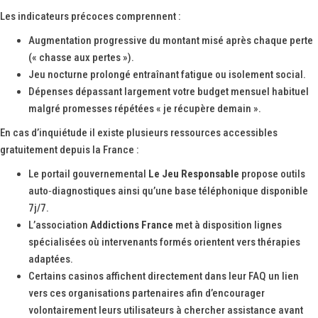
Les indicateurs précoces comprennent :
Augmentation progressive du montant misé après chaque perte
(« chasse aux pertes »).
Jeu nocturne prolongé entraînant fatigue ou isolement social.
Dépenses dépassant largement votre budget mensuel habituel
malgré promesses répétées « je récupère demain ».
En cas d’inquiétude il existe plusieurs ressources accessibles
gratuitement depuis la France :
Le portail gouvernemental
Le Jeu Responsable
propose outils
auto‑diagnostiques ainsi qu’une base téléphonique disponible
7j/7.
L’association
Addictions France
met à disposition lignes
spécialisées où intervenants formés orientent vers thérapies
adaptées.
Certains casinos affichent directement dans leur FAQ un lien
vers ces organisations partenaires afin d’encourager
volontairement leurs utilisateurs à chercher assistance avant