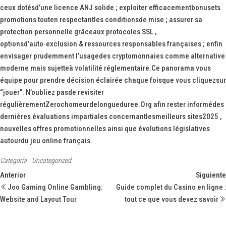
ceux dotésd’une licence ANJ solide ; exploiter efficacementbonusets
promotions touten respectantles conditionsde mise ; assurer sa
protection personnelle grâceaux protocoles SSL ,
optionsd’auto‑exclusion & ressources responsables françaises ; enfin
envisager prudemment l’usagedes cryptomonnaies comme alternative
moderne mais sujetteà volatilité réglementaire.Ce panorama vous
équipe pour prendre décision éclairée chaque foisque vous cliquezsur
“jouer”. N’oubliez pasde revisiter
régulièrementZerochomeurdelongueduree.Org afin rester informédes
dernières évaluations impartiales concernantlesmeilleurs sites2025 ,
nouvelles offres promotionnelles ainsi que évolutions législatives
autourdu jeu online français.
Categoría
Uncategorized
Anterior
Siguiente
Joo Gaming Online Gambling:
Guide complet du Casino en ligne :
Website and Layout Tour
tout ce que vous devez savoir