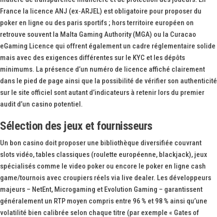
France la licence ANJ (ex‑ARJEL) est obligatoire pour proposer du
poker en ligne ou des paris sportifs ; hors territoire européen on
retrouve souvent la Malta Gaming Authority (MGA) ou la Curacao
eGaming Licence qui offrent également un cadre réglementaire solide
mais avec des exigences différentes sur le KYC et les dépôts
minimums. La présence d’un numéro de licence affiché clairement
dans le pied de page ainsi que la possibilité de vérifier son authenticité
sur le site officiel sont autant d’indicateurs à retenir lors du premier
audit d’un casino potentiel.
Sélection des jeux et fournisseurs
Un bon casino doit proposer une bibliothèque diversifiée couvrant
slots vidéo, tables classiques (roulette européenne, blackjack), jeux
spécialisés comme le video poker ou encore le poker en ligne cash
game/tournois avec croupiers réels via live dealer. Les développeurs
majeurs – NetEnt, Microgaming et Evolution Gaming – garantissent
généralement un RTP moyen compris entre 96 % et 98 % ainsi qu’une
volatilité bien calibrée selon chaque titre (par exemple « Gates of