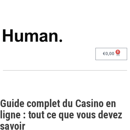
0
€
0,00
Guide complet du Casino en
ligne : tout ce que vous devez
savoir