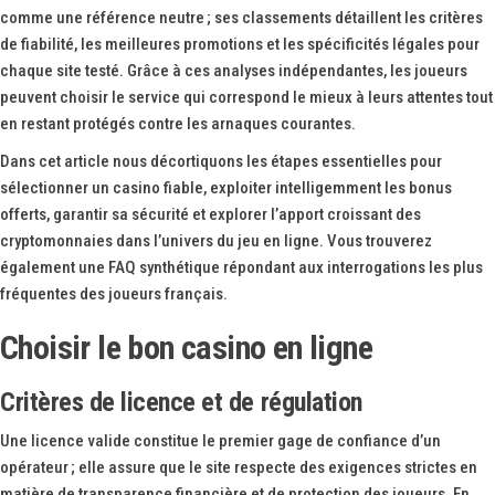
comme une référence neutre ; ses classements détaillent les critères
de fiabilité, les meilleures promotions et les spécificités légales pour
chaque site testé. Grâce à ces analyses indépendantes, les joueurs
peuvent choisir le service qui correspond le mieux à leurs attentes tout
en restant protégés contre les arnaques courantes.
Dans cet article nous décortiquons les étapes essentielles pour
sélectionner un casino fiable, exploiter intelligemment les bonus
offerts, garantir sa sécurité et explorer l’apport croissant des
cryptomonnaies dans l’univers du jeu en ligne. Vous trouverez
également une FAQ synthétique répondant aux interrogations les plus
fréquentes des joueurs français.
Choisir le bon casino en ligne
Critères de licence et de régulation
Une licence valide constitue le premier gage de confiance d’un
opérateur ; elle assure que le site respecte des exigences strictes en
matière de transparence financière et de protection des joueurs. En