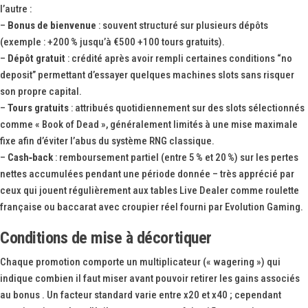
l’autre :
–
Bonus de bienvenue
: souvent structuré sur plusieurs dépôts
(exemple : +200 % jusqu’à €500 +100 tours gratuits).
–
Dépôt gratuit
: crédité après avoir rempli certaines conditions “no
deposit” permettant d’essayer quelques machines slots sans risquer
son propre capital.
–
Tours gratuits
: attribués quotidiennement sur des slots sélectionnés
comme « Book of Dead », généralement limités à une mise maximale
fixe afin d’éviter l’abus du système RNG classique.
–
Cash‑back
: remboursement partiel (entre 5 % et 20 %) sur les pertes
nettes accumulées pendant une période donnée – très apprécié par
ceux qui jouent régulièrement aux tables Live Dealer comme roulette
française ou baccarat avec croupier réel fourni par Evolution Gaming.
Conditions de mise à décortiquer
Chaque promotion comporte un multiplicateur (« wagering ») qui
indique combien il faut miser avant pouvoir retirer les gains associés
au bonus . Un facteur standard varie entre x20 et x40 ; cependant