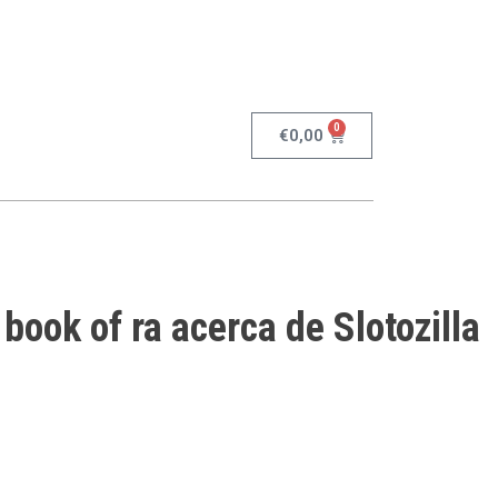
0
€
0,00
book of ra acerca de Slotozilla