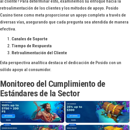
al cliente? Para determinar esto, examinemos su enfoque hacia la
retroalimentación de los clientes y los métodos de apoyo. Posido
Casino tiene como meta proporcionar un apoyo completo a través de
diversas vías, asegurando que cada pregunta sea atendida de manera
efectiva.
Canales de Soporte
Tiempo de Respuesta
Retroalimentación del Cliente
Esta perspectiva analítica destaca el dedicación de Posido con un
sólido apoyo al consumidor.
Monitoreo del Cumplimiento de
Estándares de la Sector