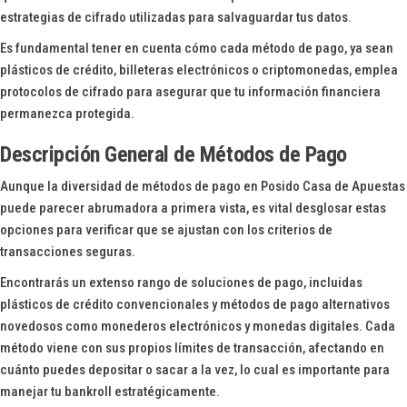
estrategias de cifrado utilizadas para salvaguardar tus datos.
Es fundamental tener en cuenta cómo cada método de pago, ya sean
plásticos de crédito, billeteras electrónicos o criptomonedas, emplea
protocolos de cifrado para asegurar que tu información financiera
permanezca protegida.
Descripción General de Métodos de Pago
Aunque la diversidad de métodos de pago en Posido Casa de Apuestas
puede parecer abrumadora a primera vista, es vital desglosar estas
opciones para verificar que se ajustan con los criterios de
transacciones seguras.
Encontrarás un extenso rango de soluciones de pago, incluidas
plásticos de crédito convencionales y métodos de pago alternativos
novedosos como monederos electrónicos y monedas digitales. Cada
método viene con sus propios límites de transacción, afectando en
cuánto puedes depositar o sacar a la vez, lo cual es importante para
manejar tu bankroll estratégicamente.