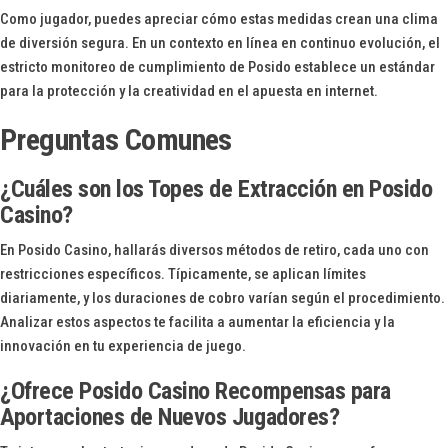
Como jugador, puedes apreciar cómo estas medidas crean una clima
de diversión segura. En un contexto en línea en continuo evolución, el
estricto monitoreo de cumplimiento de Posido establece un estándar
para la protección y la creatividad en el apuesta en internet.
Preguntas Comunes
¿Cuáles son los Topes de Extracción en Posido
Casino?
En Posido Casino, hallarás diversos métodos de retiro, cada uno con
restricciones específicos. Típicamente, se aplican límites
diariamente, y los duraciones de cobro varían según el procedimiento.
Analizar estos aspectos te facilita a aumentar la eficiencia y la
innovación en tu experiencia de juego.
¿Ofrece Posido Casino Recompensas para
Aportaciones de Nuevos Jugadores?