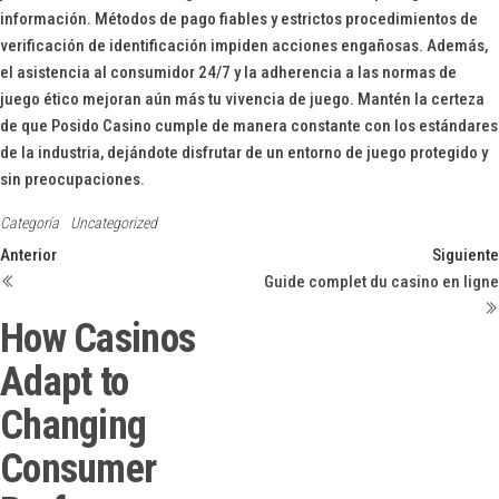
información. Métodos de pago fiables y estrictos procedimientos de
verificación de identificación impiden acciones engañosas. Además,
el asistencia al consumidor 24/7 y la adherencia a las normas de
juego ético mejoran aún más tu vivencia de juego. Mantén la certeza
de que Posido Casino cumple de manera constante con los estándares
de la industria, dejándote disfrutar de un entorno de juego protegido y
sin preocupaciones.
Categoría
Uncategorized
Anterior
Siguiente
Guide complet du casino en ligne
How Casinos
Adapt to
Changing
Consumer