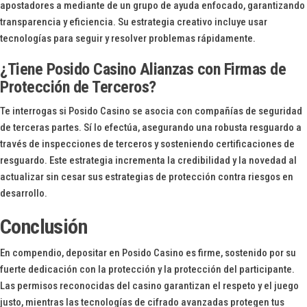
apostadores a mediante de un grupo de ayuda enfocado, garantizando
transparencia y eficiencia. Su estrategia creativo incluye usar
tecnologías para seguir y resolver problemas rápidamente.
¿Tiene Posido Casino Alianzas con Firmas de
Protección de Terceros?
Te interrogas si Posido Casino se asocia con compañías de seguridad
de terceras partes. Sí lo efectúa, asegurando una robusta resguardo a
través de inspecciones de terceros y sosteniendo certificaciones de
resguardo. Este estrategia incrementa la credibilidad y la novedad al
actualizar sin cesar sus estrategias de protección contra riesgos en
desarrollo.
Conclusión
En compendio, depositar en Posido Casino es firme, sostenido por su
fuerte dedicación con la protección y la protección del participante.
Las permisos reconocidas del casino garantizan el respeto y el juego
justo, mientras las tecnologías de cifrado avanzadas protegen tus