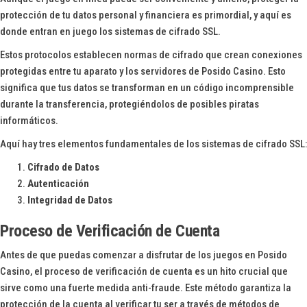
protección de tu datos personal y financiera es primordial, y aquí es
donde entran en juego los sistemas de cifrado SSL.
Estos protocolos establecen normas de cifrado que crean conexiones
protegidas entre tu aparato y los servidores de Posido Casino. Esto
significa que tus datos se transforman en un código incomprensible
durante la transferencia, protegiéndolos de posibles piratas
informáticos.
Aquí hay tres elementos fundamentales de los sistemas de cifrado SSL:
Cifrado de Datos
Autenticación
Integridad de Datos
Proceso de Verificación de Cuenta
Antes de que puedas comenzar a disfrutar de los juegos en Posido
Casino, el proceso de verificación de cuenta es un hito crucial que
sirve como una fuerte medida anti-fraude. Este método garantiza la
protección de la cuenta al verificar tu ser a través de métodos de