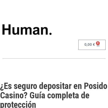
0
0,00
€
¿Es seguro depositar en Posido
Casino? Guía completa de
protección