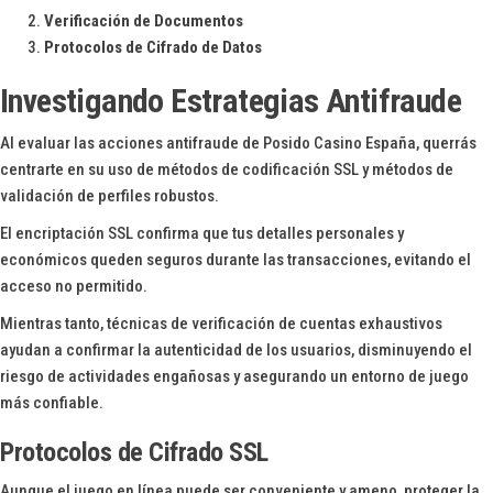
Verificación de Documentos
Protocolos de Cifrado de Datos
Investigando Estrategias Antifraude
Al evaluar las acciones antifraude de Posido Casino España, querrás
centrarte en su uso de métodos de codificación SSL y métodos de
validación de perfiles robustos.
El encriptación SSL confirma que tus detalles personales y
económicos queden seguros durante las transacciones, evitando el
acceso no permitido.
Mientras tanto, técnicas de verificación de cuentas exhaustivos
ayudan a confirmar la autenticidad de los usuarios, disminuyendo el
riesgo de actividades engañosas y asegurando un entorno de juego
más confiable.
Protocolos de Cifrado SSL
Aunque el juego en línea puede ser conveniente y ameno, proteger la