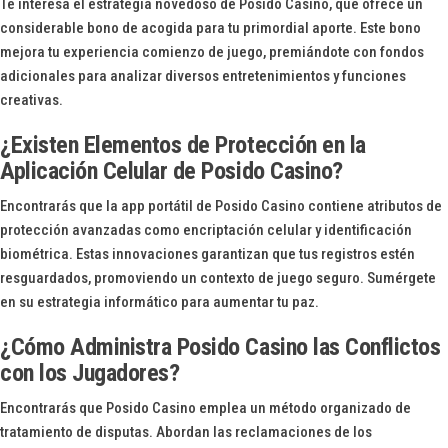
Te interesa el estrategia novedoso de Posido Casino, que ofrece un
considerable bono de acogida para tu primordial aporte. Este bono
mejora tu experiencia comienzo de juego, premiándote con fondos
adicionales para analizar diversos entretenimientos y funciones
creativas.
¿Existen Elementos de Protección en la
Aplicación Celular de Posido Casino?
Encontrarás que la app portátil de Posido Casino contiene atributos de
protección avanzadas como encriptación celular y identificación
biométrica. Estas innovaciones garantizan que tus registros estén
resguardados, promoviendo un contexto de juego seguro. Sumérgete
en su estrategia informático para aumentar tu paz.
¿Cómo Administra Posido Casino las Conflictos
con los Jugadores?
Encontrarás que Posido Casino emplea un método organizado de
tratamiento de disputas. Abordan las reclamaciones de los