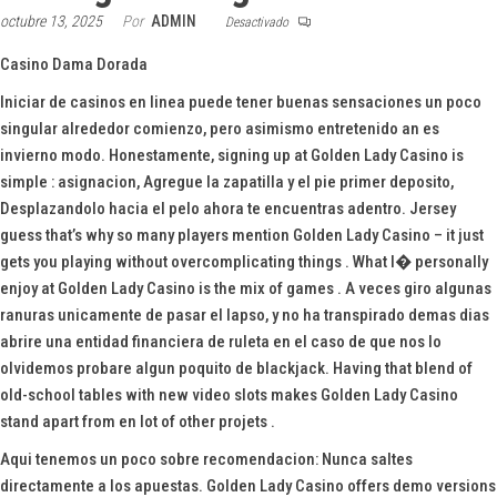
octubre 13, 2025
Por
ADMIN
Desactivado
Casino Dama Dorada
Iniciar de casinos en linea puede tener buenas sensaciones un poco
singular alrededor comienzo, pero asimismo entretenido an es
invierno modo. Honestamente, signing up at Golden Lady Casino is
simple : asignacion, Agregue la zapatilla y el pie primer deposito,
Desplazandolo hacia el pelo ahora te encuentras adentro. Jersey
guess that’s why so many players mention Golden Lady Casino – it just
gets you playing without overcomplicating things . What I� personally
enjoy at Golden Lady Casino is the mix of games . A veces giro algunas
ranuras unicamente de pasar el lapso, y no ha transpirado demas dias
abrire una entidad financiera de ruleta en el caso de que nos lo
olvidemos probare algun poquito de blackjack. Having that blend of
old-school tables with new video slots makes Golden Lady Casino
stand apart from en lot of other projets .
Aqui tenemos un poco sobre recomendacion: Nunca saltes
directamente a los apuestas. Golden Lady Casino offers demo versions