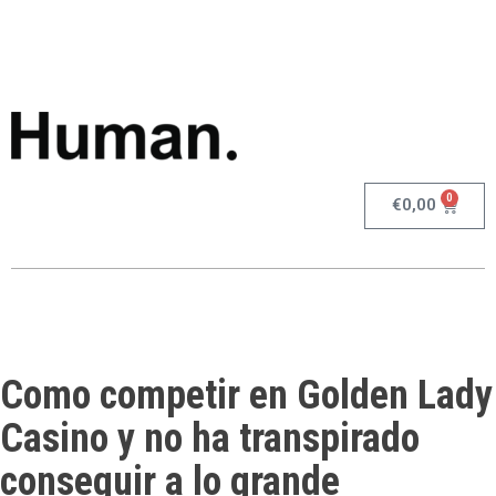
0
€
0,00
Como competir en Golden Lady
Casino y no ha transpirado
conseguir a lo grande