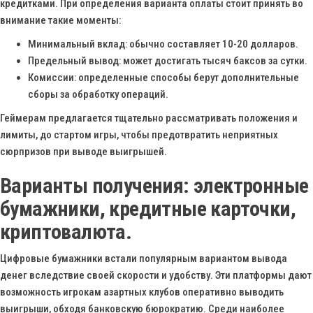
кредитками. При определения варианта оплаты стоит принять во
внимание такие моменты:
Минимальный вклад: обычно составляет 10-20 долларов.
Предельный вывод: может достигать тысяч баксов за сутки.
Комиссии: определенные способы берут дополнительные
сборы за обработку операций.
Геймерам предлагается тщательно рассматривать положения и
лимиты, до стартом игры, чтобы предотвратить неприятных
сюрпризов при выводе выигрышей.
Варианты получения: электронные
бумажники, кредитные карточки,
криптовалюта.
Цифровые бумажники встали популярным вариантом вывода
денег вследствие своей скорости и удобству. Эти платформы дают
возможность игрокам азартных клубов оперативно выводить
выигрыши, обходя банковскую бюрократию. Среди наиболее