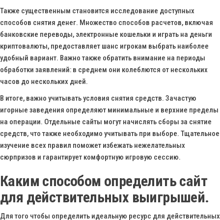
Также существенным становится исследование доступных
способов снятия денег. Множество способов расчетов, включая
банковские переводы, электронные кошельки и играть на деньги
криптовалюты, предоставляет шанс игрокам выбрать наиболее
удобный вариант. Важно также обратить внимание на периоды
обработки заявлений: в среднем они колеблются от нескольких
часов до нескольких дней.
В итоге, важно учитывать условия снятия средств. Зачастую
игорные заведения определяют минимальные и верхние пределы
на операции. Отдельные сайты могут начислять сборы за снятие
средств, что также необходимо учитывать при выборе. Тщательное
изучение всех правил поможет избежать нежелательных
сюрпризов и гарантирует комфортную игровую сессию.
Каким способом определить сайт
для действительных выигрышей.
Для того чтобы определить идеальную ресурс для действительных