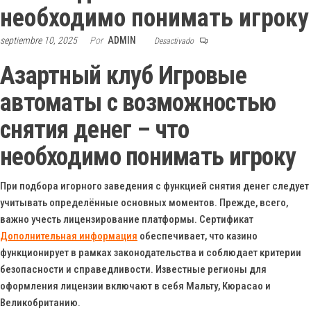
необходимо понимать игроку
septiembre 10, 2025
Por
ADMIN
Desactivado
Азартный клуб Игровые
автоматы с возможностью
снятия денег – что
необходимо понимать игроку
При подбора игорного заведения с функцией снятия денег следует
учитывать определённые основных моментов. Прежде, всего,
важно учесть лицензирование платформы. Сертификат
Дополнительная информация
обеспечивает, что казино
функционирует в рамках законодательства и соблюдает критерии
безопасности и справедливости. Известные регионы для
оформления лицензии включают в себя Мальту, Кюрасао и
Великобританию.