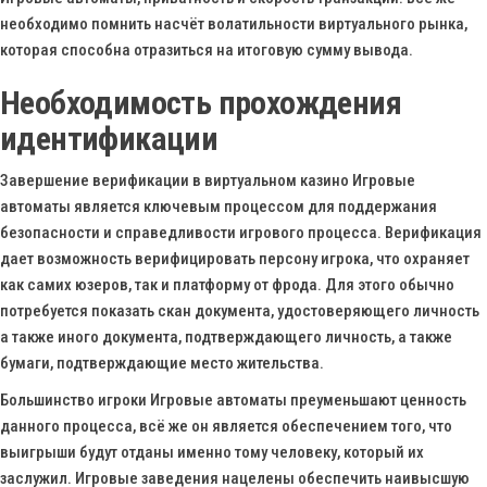
необходимо помнить насчёт волатильности виртуального рынка,
которая способна отразиться на итоговую сумму вывода.
Необходимость прохождения
идентификации
Завершение верификации в виртуальном казино Игровые
автоматы является ключевым процессом для поддержания
безопасности и справедливости игрового процесса. Верификация
дает возможность верифицировать персону игрока, что охраняет
как самих юзеров, так и платформу от фрода. Для этого обычно
потребуется показать скан документа, удостоверяющего личность
а также иного документа, подтверждающего личность, а также
бумаги, подтверждающие место жительства.
Большинство игроки Игровые автоматы преуменьшают ценность
данного процесса, всё же он является обеспечением того, что
выигрыши будут отданы именно тому человеку, который их
заслужил. Игровые заведения нацелены обеспечить наивысшую