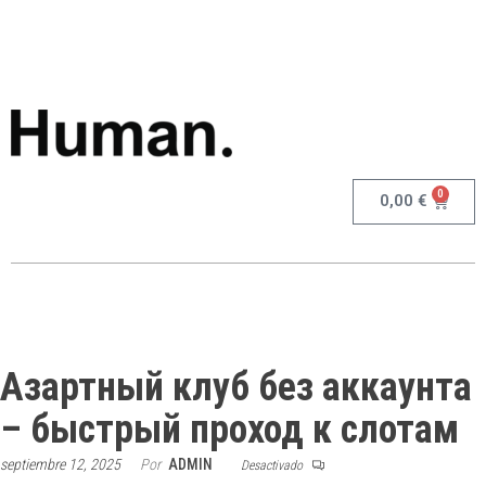
0
0,00
€
Азартный клуб без аккаунта
– быстрый проход к слотам
septiembre 12, 2025
Por
ADMIN
Desactivado