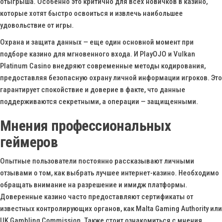
отыгрыша. Особенно это критично для всех новичков в казино,
которые хотят быстро освоиться и извлечь наибольшее
удовольствие от игры.
Охрана и защита данных — еще один основной момент при
подборе казино для мгновенного входа. И PlayOJO и Vulkan
Platinum Casino внедряют современные методы кодирования,
предоставляя безопасную охрану личной информации игроков. Это
гарантирует спокойствие и доверие в факте, что данные
поддерживаются секретными, а операции — защищенными.
Мнения профессиональных
геймеров
Опытные пользователи постоянно рассказывают личными
отзывами о том, как выбрать лучшее интернет-казино. Необходимо
обращать внимание на разрешение и имидж платформы.
Доверенные казино часто предоставляют сертификаты от
известных контролирующих органов, как Malta Gaming Authority или
UK Gambling Commission. Также стоит ознакомиться с мнения