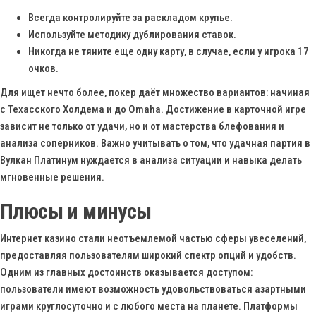
Всегда контролируйте за раскладом крупье.
Используйте методику дублирования ставок.
Никогда не тяните еще одну карту, в случае, если у игрока 17
очков.
Для ищет нечто более, покер даёт множество вариантов: начиная
с Техасского Холдема и до Omaha. Достижение в карточной игре
зависит не только от удачи, но и от мастерства блефования и
анализа соперников. Важно учитывать о том, что удачная партия в
Вулкан Платинум нуждается в анализа ситуации и навыка делать
мгновенные решения.
Плюсы и минусы
Интернет казино стали неотъемлемой частью сферы увеселений,
предоставляя пользователям широкий спектр опций и удобств.
Одним из главных достоинств оказывается доступом:
пользователи имеют возможность удовольствоваться азартными
играми круглосуточно и с любого места на планете. Платформы