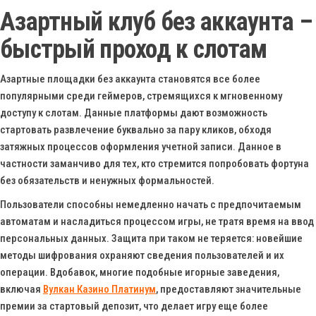
Азартный клуб без аккаунта –
быстрый проход к слотам
Азартные площадки без аккаунта становятся все более
популярными среди геймеров, стремящихся к мгновенному
доступу к слотам. Данные платформы дают возможность
стартовать развлечение буквально за пару кликов, обходя
затяжных процессов оформления учетной записи. Данное в
частности заманчиво для тех, кто стремится попробовать фортуна
без обязательств и ненужных формальностей.
Пользователи способны немедленно начать с предпочитаемым
автоматам и насладиться процессом игры, не тратя время на ввод
персональных данных. Защита при таком не теряется: новейшие
методы шифрования охраняют сведения пользователей и их
операции. Вдобавок, многие подобные игорные заведения,
включая
Вулкан Казино Платинум
, предоставляют значительные
премии за стартовый депозит, что делает игру еще более