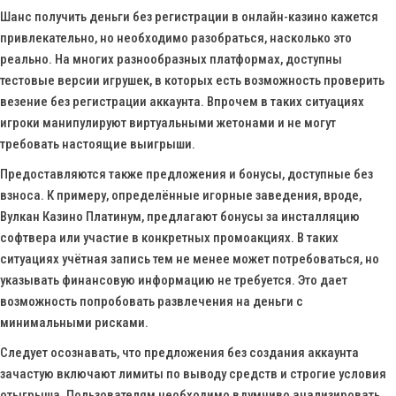
Шанс получить деньги без регистрации в онлайн-казино кажется
привлекательно, но необходимо разобраться, насколько это
реально. На многих разнообразных платформах, доступны
тестовые версии игрушек, в которых есть возможность проверить
везение без регистрации аккаунта. Впрочем в таких ситуациях
игроки манипулируют виртуальными жетонами и не могут
требовать настоящие выигрыши.
Предоставляются также предложения и бонусы, доступные без
взноса. К примеру, определённые игорные заведения, вроде,
Вулкан Казино Платинум, предлагают бонусы за инсталляцию
софтвера или участие в конкретных промоакциях. В таких
ситуациях учётная запись тем не менее может потребоваться, но
указывать финансовую информацию не требуется. Это дает
возможность попробовать развлечения на деньги с
минимальными рисками.
Следует осознавать, что предложения без создания аккаунта
зачастую включают лимиты по выводу средств и строгие условия
отыгрыша. Пользователям необходимо вдумчиво анализировать