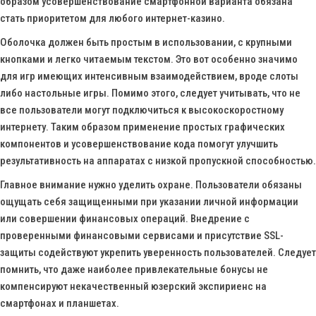
образом усовершенствование смартфонной варианта обязана
стать приоритетом для любого интернет-казино.
Оболочка должен быть простым в использовании, с крупными
кнопками и легко читаемым текстом. Это вот особенно значимо
для игр имеющих интенсивным взаимодействием, вроде слоты
либо настольные игры. Помимо этого, следует учитывать, что не
все пользователи могут подключиться к высокоскоростному
интернету. Таким образом применение простых графических
компонентов и усовершенствование кода помогут улучшить
результативность на аппаратах с низкой пропускной способностью.
Главное внимание нужно уделить охране. Пользователи обязаны
ощущать себя защищенными при указании личной информации
или совершении финансовых операций. Внедрение с
проверенными финансовыми сервисами и присутствие SSL-
защиты содействуют укрепить уверенность пользователей. Следует
помнить, что даже наиболее привлекательные бонусы не
компенсируют некачественный юзерский экспириенс на
смартфонах и планшетах.