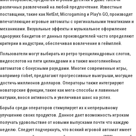
различных развлечений на любой предпочтение. Известные
поставщики, такие как NetEnt, Microgaming и Play'n GO, производят
впечатляющие игровые автоматы с оригинальными тематиками и
механиками. Визуальные эффекты и музыкальное оформление
одноруких бандитов от данных производителей часто определяют
критерии в индустрии, обеспечивая вовлечение в геймплей.
Пользователи могут выбирать из ретро трехцилиндровых слотов,
видеослотов на пяти цилиндрами и а также многолинейных
автоматов с бонусными раундами. Многие современные игры,
например riobet, предлагают прогрессивные выигрыши, могущие
достичь миллионов долларов. Операторы также интегрируют
новаторские функции, такие как мега-способы и лавинные
катушки, внося активность и увеличивая шанс на успех.
Борьба среди операторов стимулирует их к непрерывному
улучшению своих продуктов. Данное дает возможность игрокам
получать удовольствие от новыми выпусками почти что каждую
неделю. Следует подчеркнуть, что всякий игровой автомат имеет