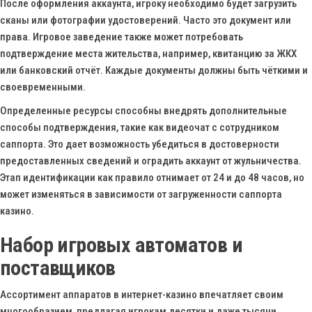
После оформления аккаунта, игроку необходимо будет загрузить
сканы или фотографии удостоверений. Часто это документ или
права. Игровое заведение также может потребовать
подтверждение места жительства, например, квитанцию за ЖКХ
или банковский отчёт. Каждые документы должны быть чёткими и
своевременными.
Определенные ресурсы способны внедрять дополнительные
способы подтверждения, такие как видеочат с сотрудником
саппорта. Это дает возможность убедиться в достоверности
предоставленных сведений и оградить аккаунт от жульничества.
Этап идентификации как правило отнимает от 24 и до 48 часов, но
может изменяться в зависимости от загруженности саппорта
казино.
Набор игровых автоматов и
поставщиков
Ассортимент аппаратов в интернет-казино впечатляет своим
многообразием, предлагая игрокам десятки и даже тысячи