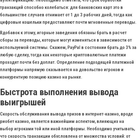
транзакций способно колебаться: для банковских карт это в
большинстве случаев отнимает от 1 до 3 рабочих дней, тогда как
цифровые кошельки предоставляют почти мгновенные переводы.
Вдобавок к этому, игорные заведения обязаны брать в расчет
сборы за переводы, которые могут изменяться в зависимости от
используемой системы. Скажем, PayPal в состоянии брать до 3% за
любую сделку, тогда как некоторые криптовалютные платежи
проходят почти без доплат. Определение подходящей платежной
платформы напрямую сказывается на довольство игроков и
конкурентную позицию казино на рынке.
Быстрота выполнения вывода
выигрышей
Скорость обслуживания вывода призов в интернет-казино, вроде
риобет казино, является важнейшим аспектом, влияющих на
выбор игроками той или иной платформы. Необходимо учитывать,
что скорость транзакции обусловлена от множества условий: от