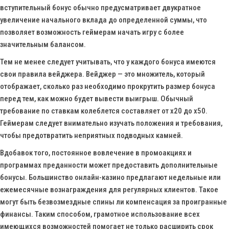
вступительный бонус обычно предусматривает двукратное
увеличение начального вклада до определенной суммы, что
позволяет возможность геймерам начать игру с более
значительным балансом.
Тем не менее следует учитывать, что у каждого бонуса имеются
свои правила вейджера. Вейджер — это множитель, который
отображает, сколько раз необходимо прокрутить размер бонуса
перед тем, как можно будет вывести выигрыш. Обычный
требование по ставкам колеблется составляет от x20 до x50.
Геймерам следует внимательно изучать положения и требования,
чтобы предотвратить неприятных подводных камней.
Вдобавок того, постоянное вовлечение в промоакциях и
программах преданности может предоставить дополнительные
бонусы. Большинство онлайн-казино предлагают недельные или
ежемесячные вознаграждения для регулярных клиентов. Такое
могут быть безвозмездные спины ли компенсация за проигранные
финансы. Таким способом, грамотное использование всех
имеющихся возможностей помогает не только расширить срок