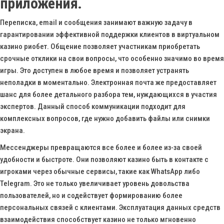
приложения.
Переписка, email и сообщения занимают важную задачу в
гарантировании эффективной поддержки клиентов в виртуальном
казино риобет. Общение позволяет участникам приобретать
срочные отклики на свои вопросы, что особенно значимо во время
игры. Это доступен в любое время и позволяет устранять
неполадки в моментально. Электронная почта же предоставляет
шанс для более детального разбора тем, нуждающихся в участия
экспертов. Данный способ коммуникации подходит для
комплексных вопросов, где нужно добавить файлы или снимки
экрана.
Мессенджеры превращаются все более и более из-за своей
удобности и быстроте. Они позволяют казино быть в контакте с
игроками через обычные сервисы, такие как WhatsApp либо
Telegram. Это не только увеличивает уровень довольства
пользователей, но и содействует формированию более
персональных связей с клиентами. Эксплуатация данных средств
взаимодействия способствует казино не только мгновенно