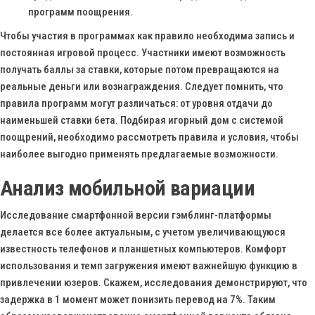
программ поощрения.
Чтобы участия в программах как правило необходима запись и
постоянная игровой процесс. Участники имеют возможность
получать баллы за ставки, которые потом превращаются на
реальные деньги или вознаграждения. Следует помнить, что
правила программ могут различаться: от уровня отдачи до
наименьшей ставки бета. Подбирая игорный дом с системой
поощрений, необходимо рассмотреть правила и условия, чтобы
наиболее выгодно применять предлагаемые возможности.
Анализ мобильной вариации
Исследование смартфонной версии гэмблинг-платформы
делается все более актуальным, с учетом увеличивающуюся
известность телефонов и планшетных компьютеров. Комфорт
использования и темп загружения имеют важнейшую функцию в
привлечении юзеров. Скажем, исследования демонстрируют, что
задержка в 1 момент может понизить перевод на 7%. Таким