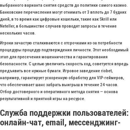
выбранного варианта снятия средств до политики самого казино.
Банковские перечисления могут отнимать от 3 вплоть до 7 будних
дней, в то время как цифровые кошельки, такие как Skrill или
Neteller, в большинстве случаев проводят запросы в течение
нескольких часов.
Игроки зачастую сталкиваются с отсрочками из-за потребности
процедуры процедур подтверждения личности. Этот необходимый
этап для пресечения мошенничества и гарантирования
безопасности. С целью увеличить скорость ход, советуется впредь
предъявить все нужные бумаги. Игровое заведение riobet,
например, гарантирует ускоренную обработку для VIP-геймеров,
что обеспечивает шанс забрать выигрыш в течение 24 часов.
Отбор достоверного и оперативного метода снятия — основа
результативной и приятной игры на ресурсе.
Служба поддержки пользователей:
онлайн-чат, email, мессенджинг-